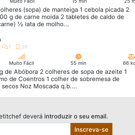
Muito Fácil
15 min
25 m
colheres (sopa) de manteiga 1 cebola picada 2
00 g de carne moida 2 tabletes de caldo de
arne) ½ lata de molho...
a
Muito Fácil
55 min
66 kc
kg de Abóbora 2 colheres de sopa de azeite 1
amo de Coentros 1 colher de sobremesa de
 secos Noz Moscada q.b....
etitchef deverá
introduzir o seu email
.
Inscreva-se