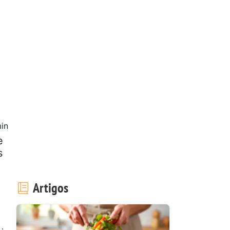
in
e
s
Artigos