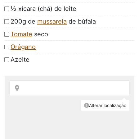
½ xícara (chá) de leite
200g de
mussarela
de búfala
Tomate
seco
Orégano
Azeite