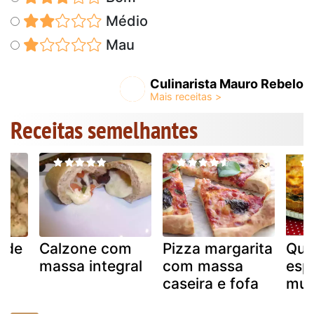
Médio
Mau
Culinarista Mauro Rebelo
Receitas semelhantes
 de
Calzone com
Pizza margarita
Qui
massa integral
com massa
esp
caseira e fofa
muç