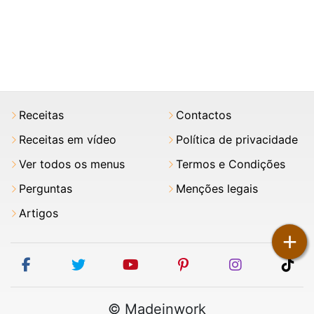
Receitas
Contactos
Receitas em vídeo
Política de privacidade
Ver todos os menus
Termos e Condições
Perguntas
Menções legais
Artigos
+
facebook
twitter
youtube
pinterest
instagram
tik
© Madeinwork