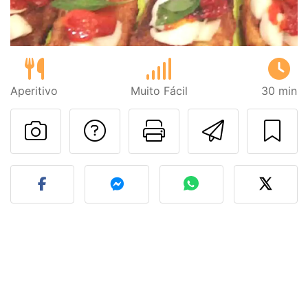
Aperitivo
Muito Fácil
30 min
Falar com o autor d
Imprima esta
Enviar 
Fez esta receita? Compart