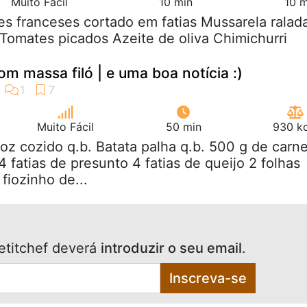
Muito Fácil
10 min
10 m
es franceses cortado em fatias Mussarela ralad
Tomates picados Azeite de oliva Chimichurri
om massa filó | e uma boa notícia :)
Muito Fácil
50 min
930 kc
roz cozido q.b. Batata palha q.b. 500 g de carn
 fatias de presunto 4 fatias de queijo 2 folhas
fiozinho de...
etitchef deverá
introduzir o seu email
.
Inscreva-se