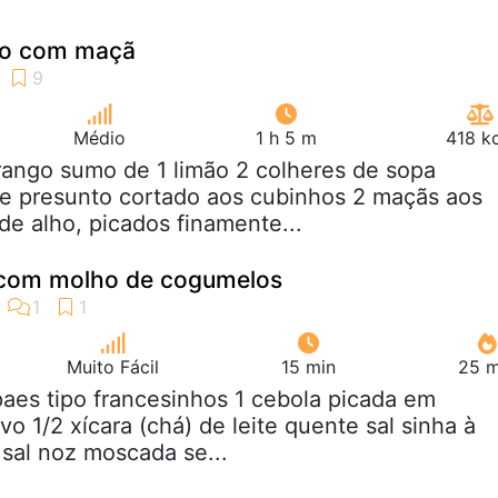
do com maçã
Médio
1 h 5 m
418 k
frango sumo de 1 limão 2 colheres de sopa
de presunto cortado aos cubinhos 2 maçãs aos
e alho, picados finamente...
com molho de cogumelos
Muito Fácil
15 min
25 m
paes tipo francesinhos 1 cebola picada em
o 1/2 xícara (chá) de leite quente sal sinha à
 sal noz moscada se...