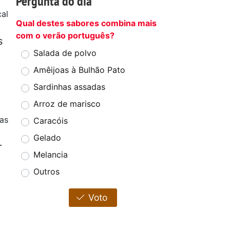
Pergunta do dia
cal
Qual destes sabores combina mais
com o verão português?
s
Salada de polvo
Amêijoas à Bulhão Pato
Sardinhas assadas
Arroz de marisco
as
Caracóis
Gelado
r
Melancia
Outros
Voto