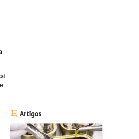
a
cal
de
Artigos