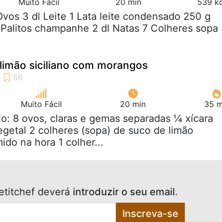
Muito Fácil
20 min
539 kc
Ovos 3 dl Leite 1 Lata leite condensado 250 g
Palitos champanhe 2 dl Natas 7 Colheres sopa
 limão siciliano com morangos
Muito Fácil
20 min
35 m
lo: 8 ovos, claras e gemas separadas ¼ xícara
egetal 2 colheres (sopa) de suco de limão
mido na hora 1 colher...
etitchef deverá
introduzir o seu email
.
Inscreva-se