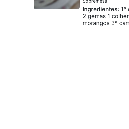
Sobremesa
Ingredientes
: 1ª
2 gemas 1 colhe
morangos 3ª cama