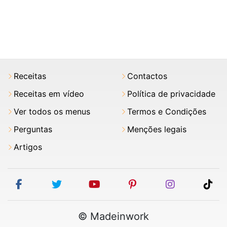
Receitas
Contactos
Receitas em vídeo
Política de privacidade
Ver todos os menus
Termos e Condições
Perguntas
Menções legais
Artigos
facebook
twitter
youtube
pinterest
instagram
tik
© Madeinwork