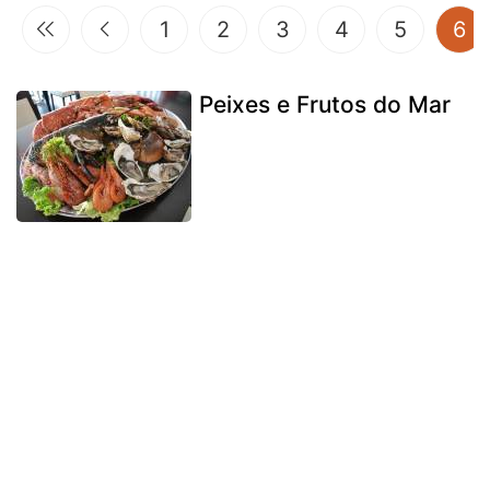
(c
1
2
3
4
5
6
Peixes e Frutos do Mar