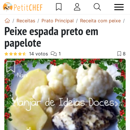
Receitas
Prato Principal
Receita com peixe
P
Peixe espada preto em
papelote
Anterior
Next