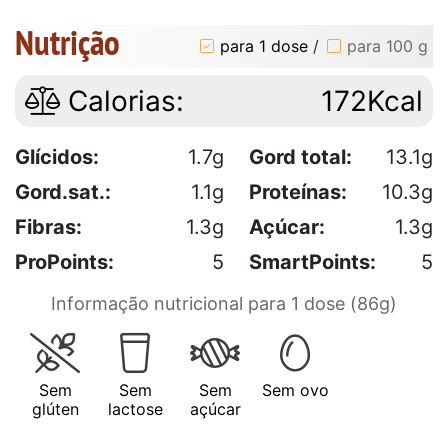
Nutrição
para 1 dose
/
para 100 g
Calorias:
172Kcal
Glícidos:
1.7g
Gord total:
13.1g
Gord.sat.:
1.1g
Proteínas:
10.3g
Fibras:
1.3g
Açúcar:
1.3g
ProPoints:
5
SmartPoints:
5
Informação nutricional para 1 dose (86g)
Sem
Sem
Sem
Sem ovo
glúten
lactose
açúcar