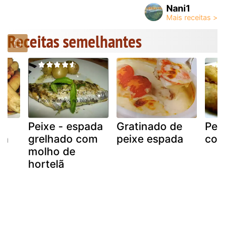
Nani1
Receitas semelhantes
Peixe - espada
Gratinado de
Pei
da
grelhado com
peixe espada
com
a
molho de
hortelã