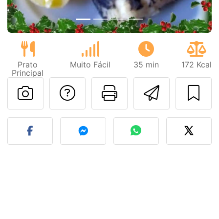
Prato
Muito Fácil
35 min
172 Kcal
Principal
Falar com o autor d
Imprima esta
Enviar 
Fez esta receita? Compart