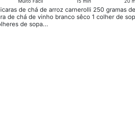
Muito Fácil
15 min
20 m
xicaras de chá de arroz carnerolli 250 gramas d
ara de chá de vinho branco sêco 1 colher de so
lheres de sopa...