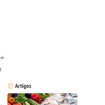
al
1
Artigos