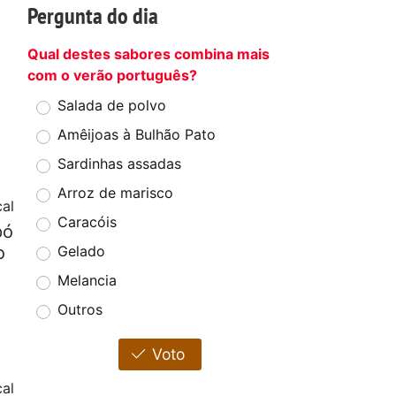
Pergunta do dia
Qual destes sabores combina mais
com o verão português?
Salada de polvo
Amêijoas à Bulhão Pato
Sardinhas assadas
Arroz de marisco
cal
Caracóis
pó
o
Gelado
Melancia
Outros
Voto
al