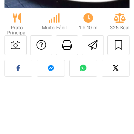
Prato
Muito Fácil
1 h 10 m
325 Kcal
Principal
Falar com o autor d
Imprima esta
Enviar 
Fez esta receita? Compart