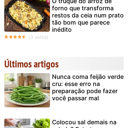
O truque do arroz de
forno que transforma
restos da ceia num prato
tão bom que parece
inédito
Últimos artigos
Nunca coma feijão verde
cru: esse erro na
preparação pode fazer
você passar mal
Colocou sal demais na