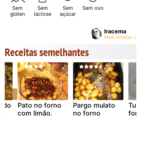
Sem
Sem
Sem
Sem ovo
glúten
lactose
açúcar
Iracema
Receitas semelhantes
sado
Pato no forno
Pargo mulato
Tuc
om
com limão.
no forno
for