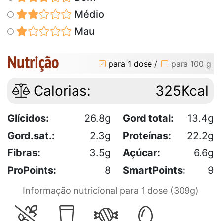
Médio
Mau
Nutrição
para 1 dose
/
para 100 g
Calorias:
325Kcal
Glícidos:
26.8g
Gord total:
13.4g
Gord.sat.:
2.3g
Proteínas:
22.2g
Fibras:
3.5g
Açúcar:
6.6g
ProPoints:
8
SmartPoints:
9
Informação nutricional para 1 dose (309g)