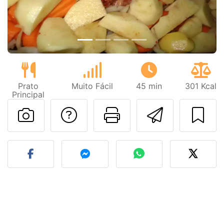
Prato
Muito Fácil
45 min
301 Kcal
Principal
Falar com o autor d
Imprima esta
Enviar 
Fez esta receita? Compart