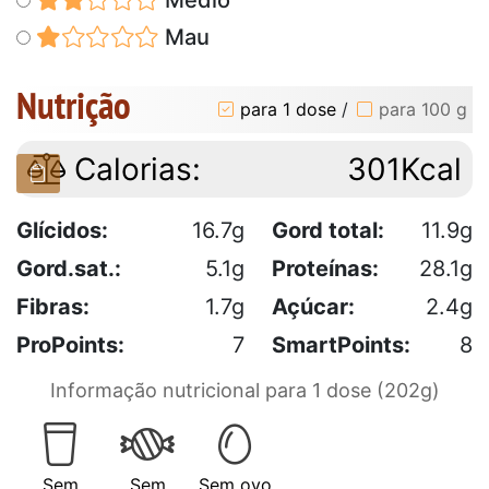
Mau
Nutrição
para 1 dose
/
para 100 g
Calorias:
301Kcal
Glícidos:
16.7g
Gord total:
11.9g
Gord.sat.:
5.1g
Proteínas:
28.1g
Fibras:
1.7g
Açúcar:
2.4g
ProPoints:
7
SmartPoints:
8
Informação nutricional para 1 dose (202g)
Sem
Sem
Sem ovo