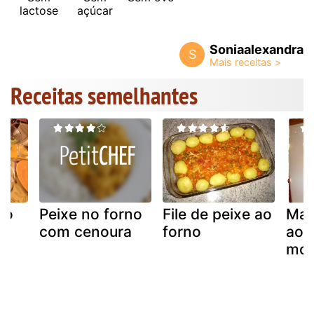
lactose
açúcar
Soniaalexandra
S
Receitas semelhantes
no
Peixe no forno
File de peixe ao
Mag
com cenoura
forno
ao 
mos