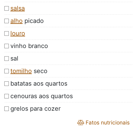
salsa
alho
picado
louro
vinho branco
sal
tomilho
seco
batatas aos quartos
cenouras aos quartos
grelos para cozer
Fatos nutricionais