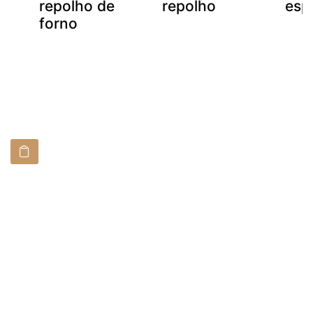
m
repolho de
repolho
esp
forno