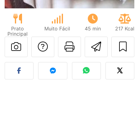
Prato
Muito Fácil
45 min
217 Kcal
Principal
Falar com o autor d
Imprima esta
Enviar 
Fez esta receita? Compart