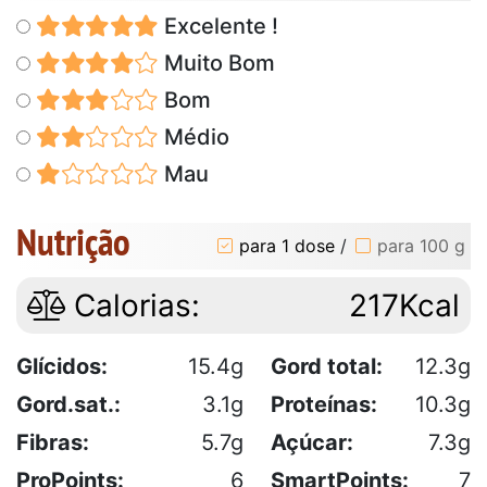
Excelente !
Muito Bom
Bom
Médio
Mau
Nutrição
para 1 dose
/
para 100 g
Calorias:
217Kcal
Glícidos:
15.4g
Gord total:
12.3g
Gord.sat.:
3.1g
Proteínas:
10.3g
Fibras:
5.7g
Açúcar:
7.3g
ProPoints:
6
SmartPoints:
7