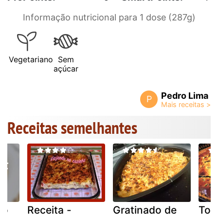
Informação nutricional para 1 dose (287g)
Vegetariano
Sem
açúcar
Pedro Lima
P
Receitas semelhantes
ão
Receita -
Gratinado de
Tor