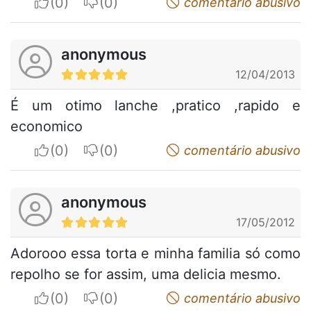
I apreciate
I do not appreciate
comentário abusivo
anonymous
12/04/2013
É um otimo lanche ,pratico ,rapido e
economico
I apreciate
I do not appreciate
comentário abusivo
anonymous
17/05/2012
Adorooo essa torta e minha familia só como
repolho se for assim, uma delicia mesmo.
I apreciate
I do not appreciate
comentário abusivo