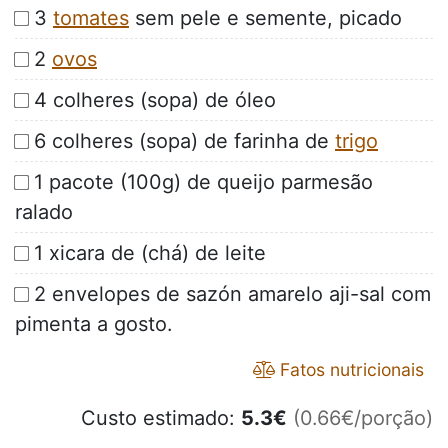
3
tomates
sem pele e semente, picado
2
ovos
4 colheres (sopa) de óleo
6 colheres (sopa) de farinha de
trigo
1 pacote (100g) de queijo parmesão
ralado
1 xicara de (chá) de leite
2 envelopes de sazón amarelo aji-sal com
pimenta a gosto.
Fatos nutricionais
Custo estimado:
5.3
€
(0.66€/porção)