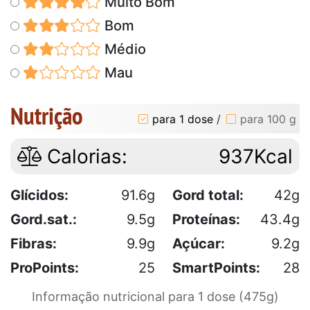
Muito Bom
Bom
Médio
Mau
Nutrição
para 1 dose
/
para 100 g
Calorias:
937Kcal
Glícidos:
91.6g
Gord total:
42g
Gord.sat.:
9.5g
Proteínas:
43.4g
Fibras:
9.9g
Açúcar:
9.2g
ProPoints:
25
SmartPoints:
28
Informação nutricional para 1 dose (475g)