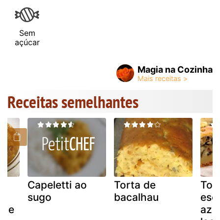
Sem
açúcar
Magia na Cozinha
Receitas semelhantes
Capeletti ao
Torta de
Tor
m
sugo
bacalhau
esc
er e
aze