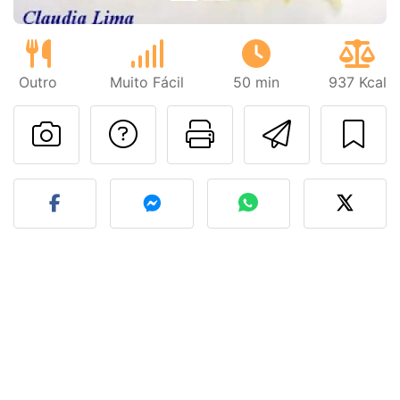
Outro
Muito Fácil
50 min
937 Kcal
Falar com o autor d
Imprima esta
Enviar 
Fez esta receita? Compart