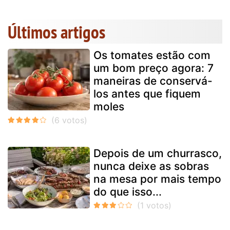
Últimos artigos
Os tomates estão com
um bom preço agora: 7
maneiras de conservá-
los antes que fiquem
moles
Depois de um churrasco,
nunca deixe as sobras
na mesa por mais tempo
do que isso...