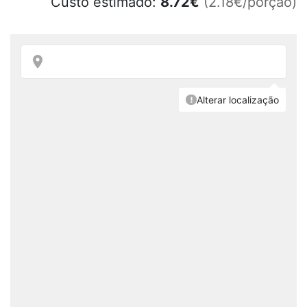
Custo estimado:
8.72
€
(2.18€/porção)