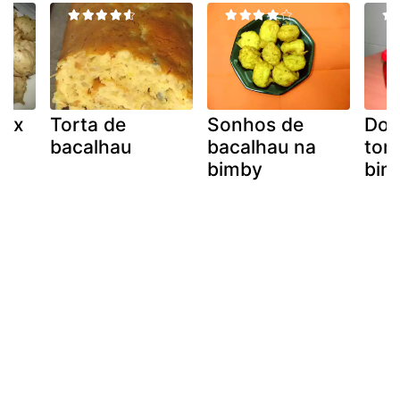
oux
Torta de
Sonhos de
Doc
u
bacalhau
bacalhau na
tom
bimby
bim