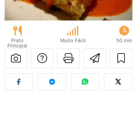
Prato
Muito Fácil
50 min
Principal
Falar com o autor d
Imprima esta
Enviar 
Fez esta receita? Compart