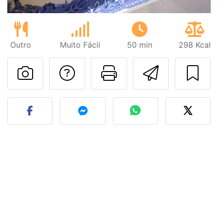
Outro
Muito Fácil
50 min
298 Kcal
Falar com o autor d
Imprima esta
Enviar 
Fez esta receita? Compart