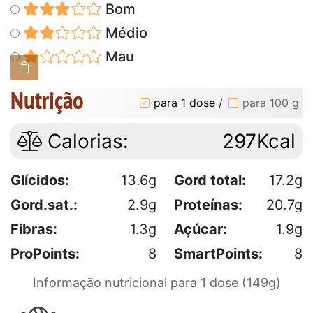
Bom
Médio
Mau
Nutrição
para 1 dose
/
para 100 g
Calorias:
297Kcal
Glícidos:
13.6g
Gord total:
17.2g
Gord.sat.:
2.9g
Proteínas:
20.7g
Fibras:
1.3g
Açúcar:
1.9g
ProPoints:
8
SmartPoints:
8
Informação nutricional para 1 dose (149g)