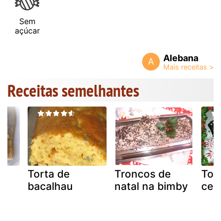
Sem
açúcar
Alebana
A
Receitas semelhantes
de
Torta de
Troncos de
Tor
bacalhau
natal na bimby
cen