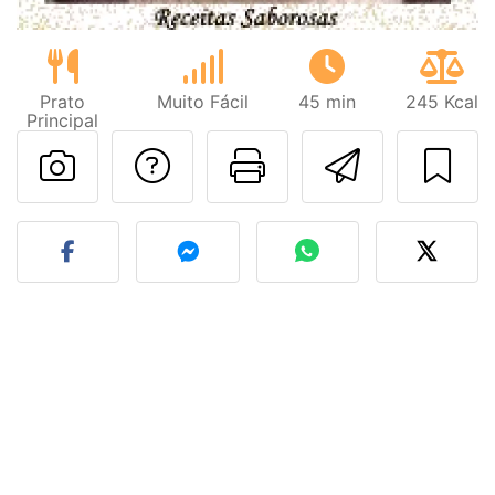
Prato
Muito Fácil
45 min
245 Kcal
Principal
Falar com o autor d
Imprima esta
Enviar 
Fez esta receita? Compart