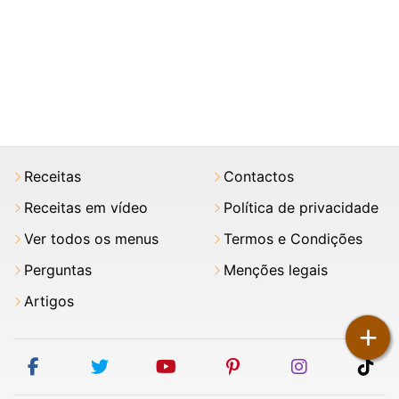
Receitas
Contactos
Receitas em vídeo
Política de privacidade
Ver todos os menus
Termos e Condições
Perguntas
Menções legais
Artigos
+
facebook
twitter
youtube
pinterest
instagram
tik