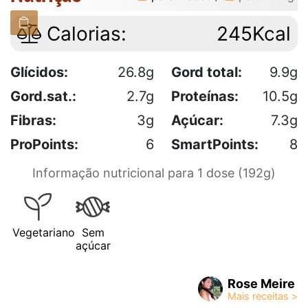
Calorias:
245Kcal
Glícidos:
26.8g
Gord total:
9.9g
Gord.sat.:
2.7g
Proteínas:
10.5g
Fibras:
3g
Açúcar:
7.3g
ProPoints:
6
SmartPoints:
8
Informação nutricional para 1 dose (192g)
Vegetariano
Sem
açúcar
Rose Meire