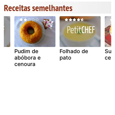
Receitas semelhantes
Pudim de
Folhado de
Suf
abóbora e
pato
cen
cenoura