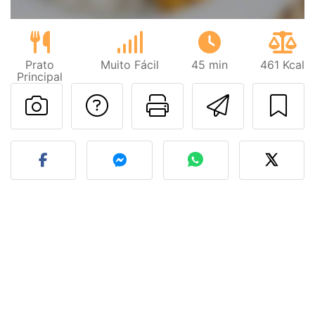
Prato
Muito Fácil
45 min
461 Kcal
Principal
Falar com o autor d
Imprima esta
Enviar 
Fez esta receita? Compart