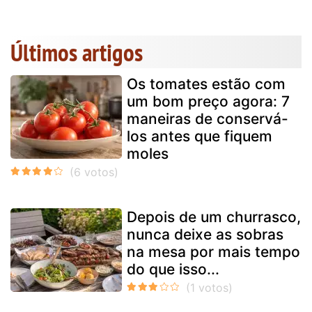
Últimos artigos
Os tomates estão com
um bom preço agora: 7
maneiras de conservá-
los antes que fiquem
moles
Depois de um churrasco,
nunca deixe as sobras
na mesa por mais tempo
do que isso...