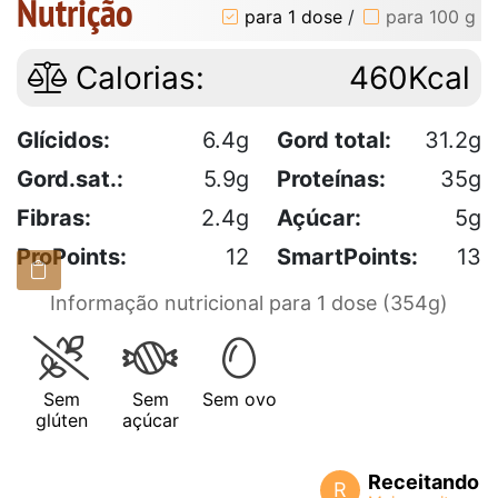
Nutrição
para 1 dose
/
para 100 g
Calorias:
460Kcal
Glícidos:
6.4g
Gord total:
31.2g
Gord.sat.:
5.9g
Proteínas:
35g
Fibras:
2.4g
Açúcar:
5g
ProPoints:
12
SmartPoints:
13
Informação nutricional para 1 dose (354g)
Sem
Sem
Sem ovo
glúten
açúcar
Receitando
R