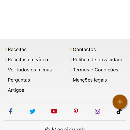
Receitas
Contactos
Receitas em vídeo
Política de privacidade
Ver todos os menus
Termos e Condições
Perguntas
Menções legais
Artigos
+
facebook
twitter
youtube
pinterest
instagram
tik
© Madeinwork