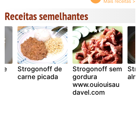
Receitas semelhantes
 de
Strogonoff de
Strogonoff sem
Str
carne picada
gordura
alm
www.ouiouisau
davel.com