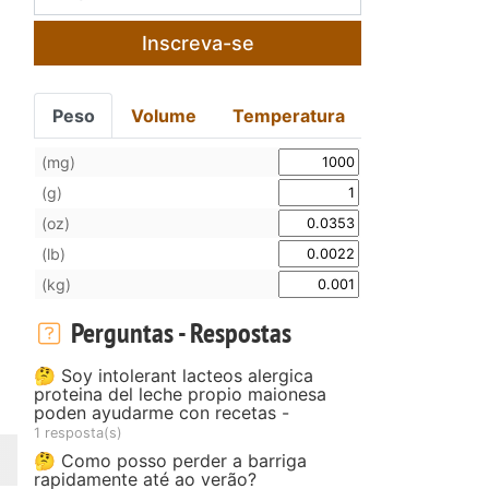
Inscreva-se
Peso
Volume
Temperatura
(mg)
(g)
(oz)
(lb)
(kg)
Perguntas - Respostas
🤔 Soy intolerant lacteos alergica
proteina del leche propio maionesa
poden ayudarme con recetas -
1 resposta(s)
🤔 Como posso perder a barriga
rapidamente até ao verão?