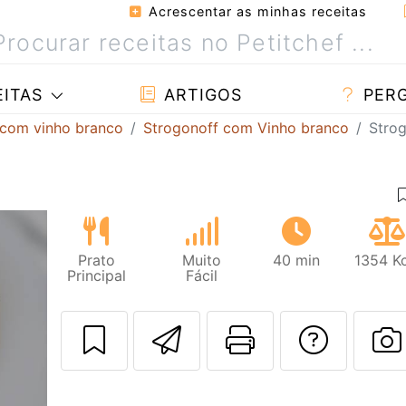
Acrescentar as minhas receitas
ITAS
ARTIGOS
PER
 com vinho branco
Strogonoff com Vinho branco
Stro
Prato
Muito
40 min
1354 Kc
Principal
Fácil
Enviar esta rec
Imprima es
Falar
F