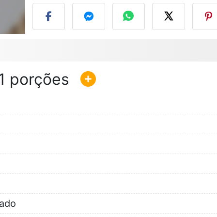
1
cado