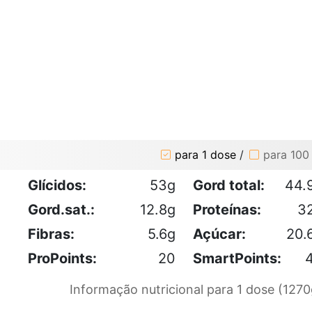
para 1 dose
/
para 100
Glícidos:
53g
Gord total:
44.
Gord.sat.:
12.8g
Proteínas:
3
Fibras:
5.6g
Açúcar:
20.
ProPoints:
20
SmartPoints:
Informação nutricional para 1 dose (1270