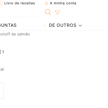
Livro de receitas
A minha conta
GUNTAS
DE OUTROS
gonoff de salmão
al
eita a um amigo
ta página
 com o autor da receita
ez esta receita? Compartilhe