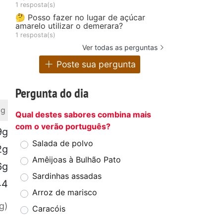
1 resposta(s)
🤔 Posso fazer no lugar de açúcar
amarelo utilizar o demerara?
1 resposta(s)
Ver todas as perguntas
Poste sua pergunta
Pergunta do dia
 g
Qual destes sabores combina mais
com o verão português?
9g
Salada de polvo
2g
Amêijoas à Bulhão Pato
6g
Sardinhas assadas
44
Arroz de marisco
g)
Caracóis