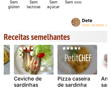
Sem
Sem
Sem
Sem ovo
glúten
lactose
açúcar
Dete
Receitas semelhantes
o
Ceviche de
Pizza caseira
Ant
sardinhas
de sardinha
sar