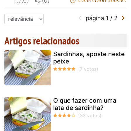
I apreciate
I do not appreciate
comentário abusivo
página
1
/
2
Artigos relacionados
Sardinhas, aposte neste
peixe
O que fazer com uma
lata de sardinha?