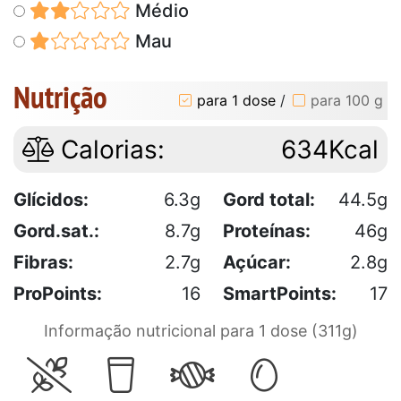
Médio
Mau
Nutrição
para 1 dose
/
para 100 g
Calorias:
634Kcal
Glícidos:
6.3g
Gord total:
44.5g
Gord.sat.:
8.7g
Proteínas:
46g
Fibras:
2.7g
Açúcar:
2.8g
ProPoints:
16
SmartPoints:
17
Informação nutricional para 1 dose (311g)