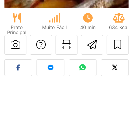
Prato
Muito Fácil
40 min
634 Kcal
Principal
Falar com o autor d
Imprima esta
Enviar 
Fez esta receita? Compart