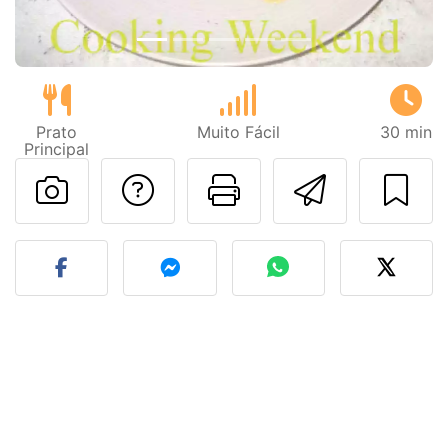
Prato
Muito Fácil
30 min
Principal
Falar com o autor d
Imprima esta
Enviar 
Fez esta receita? Compart