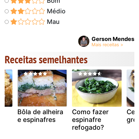
Bom
Médio
Mau
Gerson Mendes
Receitas semelhantes
Bôla de alheira
Como fazer
Ceb
e espinafres
espinafre
gre
e
refogado?