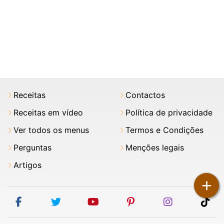
Receitas
Contactos
Receitas em vídeo
Política de privacidade
Ver todos os menus
Termos e Condições
Perguntas
Menções legais
Artigos
+
facebook
twitter
youtube
pinterest
instagram
tik