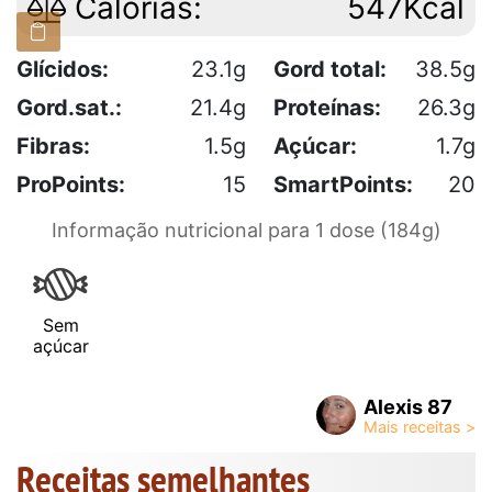
Calorias:
547Kcal
Glícidos:
23.1g
Gord total:
38.5g
Gord.sat.:
21.4g
Proteínas:
26.3g
Fibras:
1.5g
Açúcar:
1.7g
ProPoints:
15
SmartPoints:
20
Informação nutricional para 1 dose (184g)
Sem
açúcar
Alexis 87
Receitas semelhantes