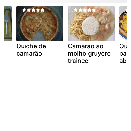
Quiche de
Camarão ao
Qui
camarão
molho gruyère
bac
s
trainee
abo