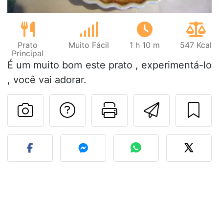
Prato
Muito Fácil
1 h 10 m
547 Kcal
Principal
É um muito bom este prato , experimentá-lo
, você vai adorar.
Falar com o autor d
Imprima esta
Enviar 
Fez esta receita? Compart