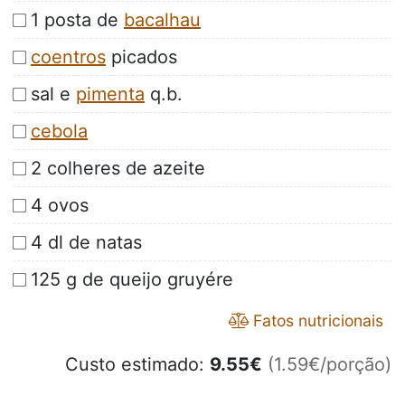
1 posta de
bacalhau
coentros
picados
sal e
pimenta
q.b.
cebola
2 colheres de azeite
4 ovos
4 dl de natas
125 g de queijo gruyére
Fatos nutricionais
Custo estimado:
9.55
€
(1.59€/porção)