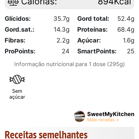
Calorias:
894Kcal
Glícidos:
35.7g
Gord total:
52.4g
Gord.sat.:
14.3g
Proteínas:
68.4g
Fibras:
2.2g
Açúcar:
1.6g
ProPoints:
24
SmartPoints:
25
Informação nutricional para 1 dose (295g)
Sem
açúcar
SweetMyKitchen
Receitas semelhantes