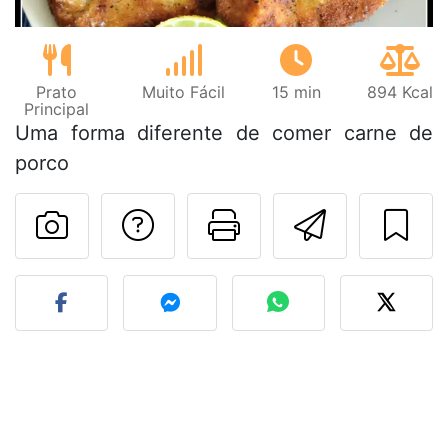
Prato
Muito Fácil
15 min
894 Kcal
Principal
Uma forma diferente de comer carne de
porco
Falar com o autor d
Imprima esta
Enviar 
Fez esta receita? Compart