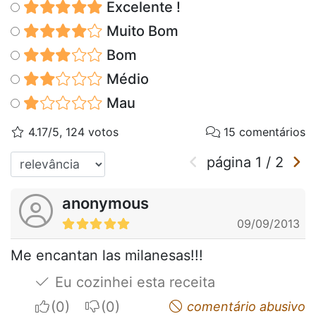
Excelente !
Muito Bom
Bom
Médio
Mau
4.17/5, 124 votos
15 comentários
página
1
/
2
anonymous
09/09/2013
Me encantan las milanesas!!!
Eu cozinhei esta receita
I apreciate
I do not appreciate
comentário abusivo