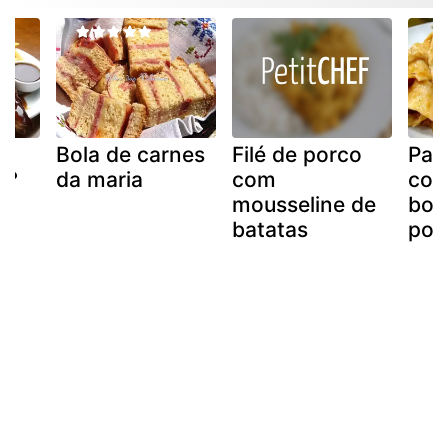
Bola de carnes
Filé de porco
Pap
 ?
da maria
com
co
mousseline de
boc
batatas
por