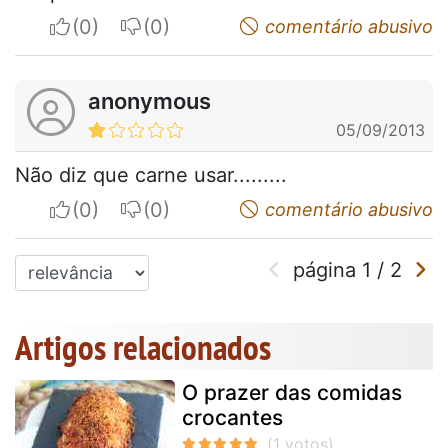
I apreciate
I do not appreciate
comentário abusivo
anonymous
05/09/2013
Não diz que carne usar.........
I apreciate
I do not appreciate
comentário abusivo
página
1
/
2
Artigos relacionados
O prazer das comidas
crocantes