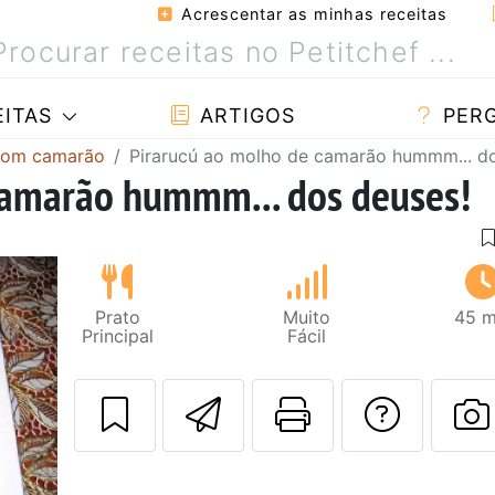
Acrescentar as minhas receitas
ITAS
ARTIGOS
PER
com camarão
Pirarucú ao molho de camarão hummm... do
camarão hummm... dos deuses!
Prato
Muito
45 m
Principal
Fácil
Enviar esta rec
Imprima es
Falar
F