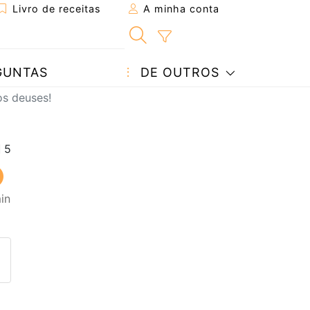
Livro de receitas
A minha conta
GUNTAS
DE OUTROS
s deuses!
in
eita a um amigo
ta página
 com o autor da receita
ez esta receita? Compartilhe