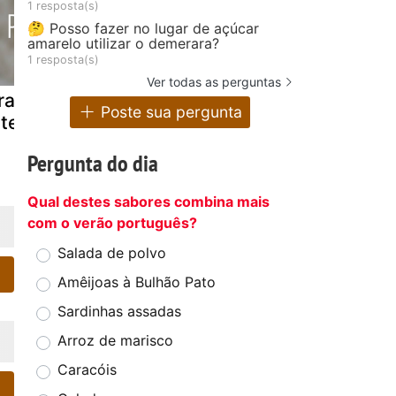
1 resposta(s)
🤔 Posso fazer no lugar de açúcar
amarelo utilizar o demerara?
1 resposta(s)
Ver todas as perguntas
rarucu no
Filé de peixe à
Arroz com
Poste sua pergunta
ite de coco
doré ao molho
coco e ban
de camarão
da-terra
Pergunta do dia
(vegana)
Qual destes sabores combina mais
com o verão português?
Salada de polvo
Amêijoas à Bulhão Pato
Sardinhas assadas
Arroz de marisco
Caracóis