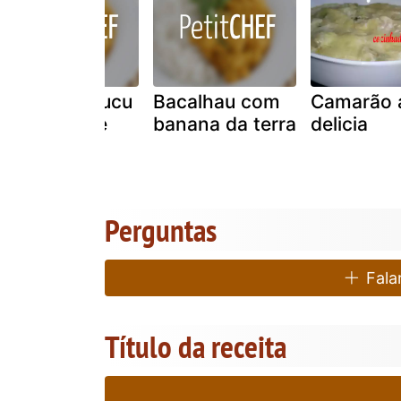
Filé de pirarucu
Bacalhau com
Camarão 
ao molho de
banana da terra
delicia
camarão
Perguntas
Falar
Título da receita