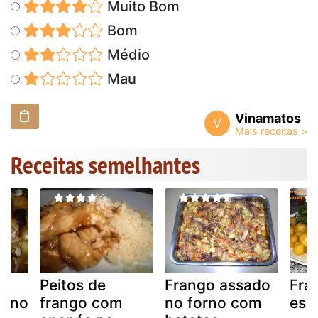
Muito Bom
Bom
Médio
Mau
Vinamatos
V
Receitas semelhantes
Peitos de
Frango assado
Fra
orno
frango com
no forno com
esp