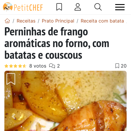
Receitas
Prato Principal
Receita com batata
Perninhas de frango
aromáticas no forno, com
batatas e couscous
Anterior
Next