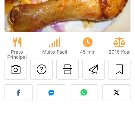
Prato
Muito Fácil
45 min
2016 Kcal
Principal
Falar com o autor d
Imprima esta
Enviar 
Fez esta receita? Compart