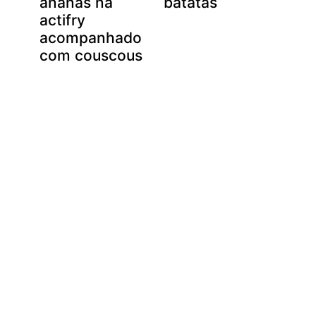
 e
ananás na
batatas
actifry
acompanhado
com couscous