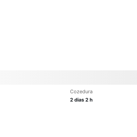
Cozedura
2 dias 2 h