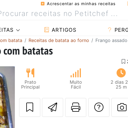
Acrescentar as minhas receitas
ITAS
ARTIGOS
PER
com batata
Receitas de batata ao forno
Frango assado
o com batatas
Prato
Muito
2 dias 2
Principal
Fácil
25 m
Enviar esta rec
Imprima es
Falar
F