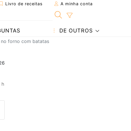
Livro de receitas
A minha conta
GUNTAS
DE OUTROS
 no forno com batatas
 h
eita a um amigo
ta página
 com o autor da receita
ez esta receita? Compartilhe