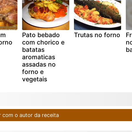
om
Pato bebado
Trutas no forno
F
orno
com chorico e
n
batatas
ba
aromaticas
assadas no
forno e
vegetais
 com o autor da receita