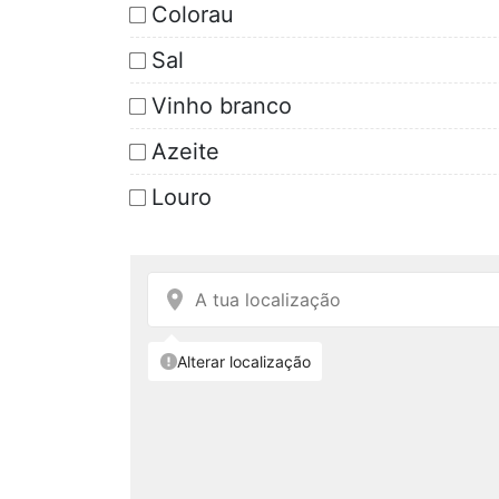
Colorau
Sal
Vinho branco
Azeite
Louro