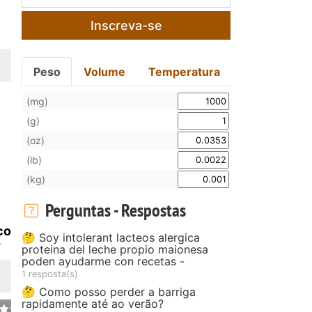
Inscreva-se
Peso
Volume
Temperatura
(mg)
(g)
(oz)
(lb)
(kg)
Perguntas - Respostas
co
🤔 Soy intolerant lacteos alergica
proteina del leche propio maionesa
poden ayudarme con recetas -
1 resposta(s)
🤔 Como posso perder a barriga
rapidamente até ao verão?