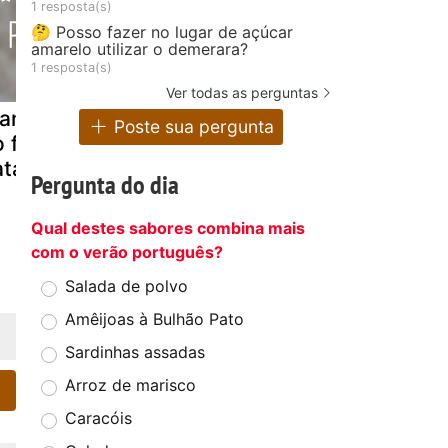
1 resposta(s)
🤔 Posso fazer no lugar de açúcar
amarelo utilizar o demerara?
1 resposta(s)
Ver todas as perguntas
rango assado
Frango com
Gratinado 
Poste sua pergunta
o forno com
massa de alho
frango e ba
tata frita
assado no
Pergunta do dia
forno
Qual destes sabores combina mais
com o verão português?
Salada de polvo
Amêijoas à Bulhão Pato
Sardinhas assadas
Arroz de marisco
Caracóis