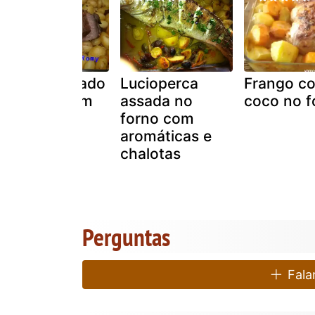
Novilho assado
Lucioperca
Frango c
no forno com
assada no
coco no f
batatas
forno com
aromáticas e
chalotas
Perguntas
Falar