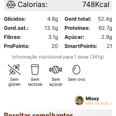
Calorias:
748Kcal
Glícidos:
4.8g
Gord total:
52.4g
Gord.sat.:
13.5g
Proteínas:
62.7g
Fibras:
3.1g
Açúcar:
2.9g
ProPoints:
20
SmartPoints:
21
Informação nutricional para 1 dose (341g)
Sem
Sem
Sem
Sem ovo
glúten
lactose
açúcar
Missy
Receitas semelhantes