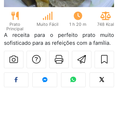
Prato
Muito Fácil
1 h 20 m
748 Kcal
Principal
A receita para o perfeito prato muito
sofisticado para as refeições com a família.
Falar com o autor d
Imprima esta
Enviar 
Fez esta receita? Compart