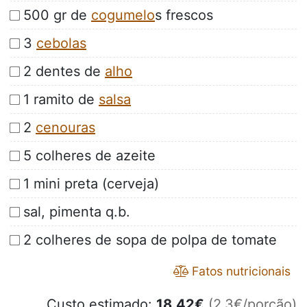
500 gr de
cogumelo
s frescos
3
cebolas
2 dentes de
alho
1 ramito de
salsa
2
cenouras
5 colheres de azeite
1 mini preta (cerveja)
sal, pimenta q.b.
2 colheres de sopa de polpa de tomate
Fatos nutricionais
Custo estimado:
18.42
€
(2.3€/porção)