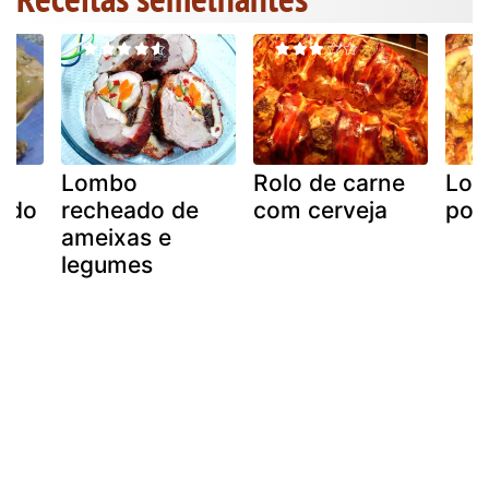
Lombo
Rolo de carne
Lom
fado
recheado de
com cerveja
por
ameixas e
legumes