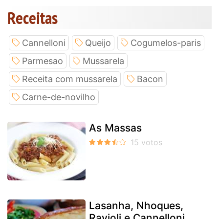
Receitas
Cannelloni
Queijo
Cogumelos-paris
Parmesao
Mussarela
Receita com mussarela
Bacon
Carne-de-novilho
As Massas
Lasanha, Nhoques,
Ravioli e Cannelloni