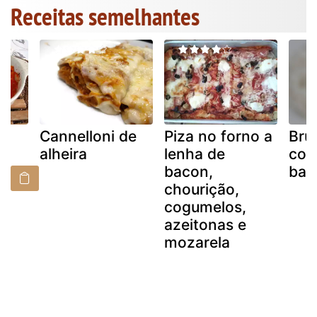
Receitas semelhantes
Cannelloni de
Piza no forno a
Bru
alheira
lenha de
cog
bacon,
bac
chourição,
cogumelos,
azeitonas e
mozarela