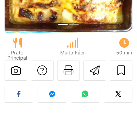
Prato
Muito Fácil
50 min
Principal
Falar com o autor d
Imprima esta
Enviar 
Fez esta receita? Compart