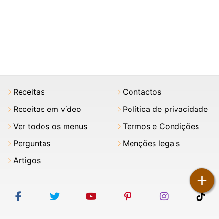
Receitas
Contactos
Receitas em vídeo
Política de privacidade
Ver todos os menus
Termos e Condições
Perguntas
Menções legais
Artigos
+
facebook
twitter
youtube
pinterest
instagram
tik