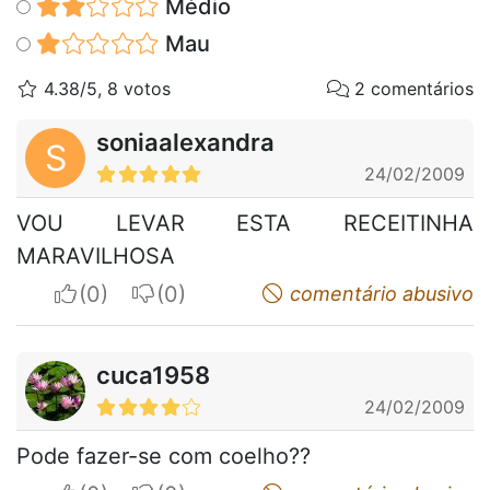
Médio
Mau
4.38/5, 8 votos
2 comentários
soniaalexandra
S
24/02/2009
VOU LEVAR ESTA RECEITINHA
MARAVILHOSA
I apreciate
I do not appreciate
comentário abusivo
cuca1958
24/02/2009
Pode fazer-se com coelho??