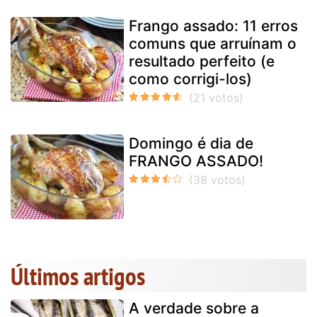
Frango assado: 11 erros
comuns que arruínam o
resultado perfeito (e
como corrigi-los)
Domingo é dia de
FRANGO ASSADO!
Últimos artigos
A verdade sobre a