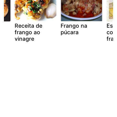
Receita de
Frango na
Esp
frango ao
púcara
cor
vinagre
fra