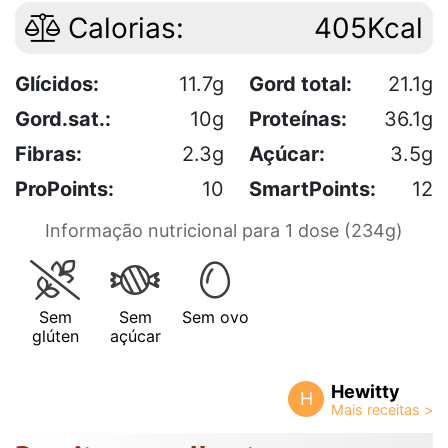
Calorias:
405Kcal
Glícidos:
11.7g
Gord total:
21.1g
Gord.sat.:
10g
Proteínas:
36.1g
Fibras:
2.3g
Açúcar:
3.5g
ProPoints:
10
SmartPoints:
12
Informação nutricional para 1 dose (234g)
Sem
Sem
Sem ovo
glúten
açúcar
Hewitty
H