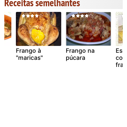
Receitas semelhantes
m
Frango à
Frango na
Esp
"maricas"
púcara
cor
fra