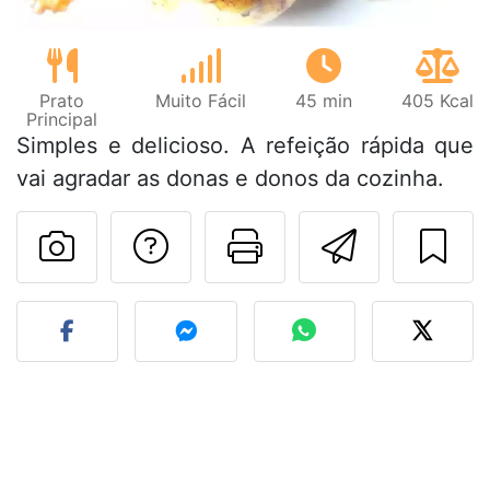
Prato
Muito Fácil
45 min
405 Kcal
Principal
Simples e delicioso. A refeição rápida que
vai agradar as donas e donos da cozinha.
Falar com o autor d
Imprima esta
Enviar 
Fez esta receita? Compart