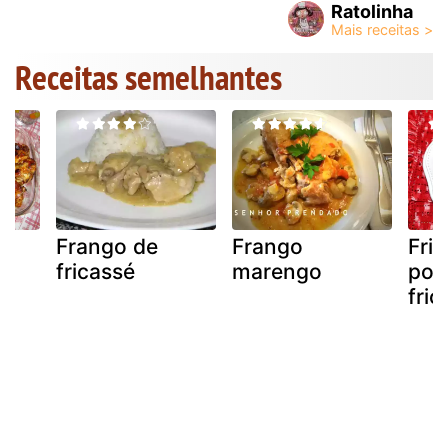
Ratolinha
Receitas semelhantes
Frango de
Frango
Fric
fricassé
marengo
poll
fric