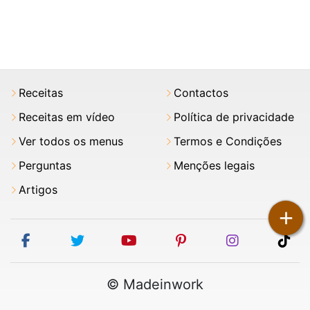
Receitas
Contactos
Receitas em vídeo
Política de privacidade
Ver todos os menus
Termos e Condições
Perguntas
Menções legais
Artigos
+
facebook
twitter
youtube
pinterest
instagram
tik
© Madeinwork