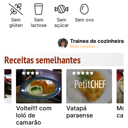
Sem
Sem
Sem
Sem ovo
glúten
lactose
açúcar
Trainee de cozinheira
Receitas semelhantes
Voltei!!! com
Vatapá
Moq
loló de
paraense
cam
camarão