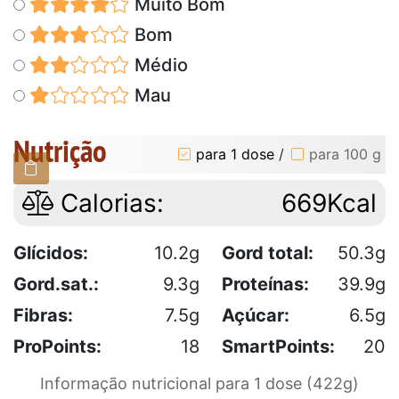
Muito Bom
Bom
Médio
Mau
Nutrição
para 1 dose
/
para 100 g
Calorias:
669Kcal
Glícidos:
10.2g
Gord total:
50.3g
Gord.sat.:
9.3g
Proteínas:
39.9g
Fibras:
7.5g
Açúcar:
6.5g
ProPoints:
18
SmartPoints:
20
Informação nutricional para 1 dose (422g)