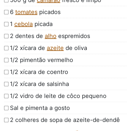
500 g de
camarão
fresco e limpo
6
tomates
picados
1
cebola
picada
2 dentes de
alho
espremidos
1/2 xícara de
azeite
de oliva
1/2 pimentão vermelho
1/2 xícara de coentro
1/2 xícara de salsinha
1/2 vidro de leite de côco pequeno
Sal e pimenta a gosto
2 colheres de sopa de azeite-de-dendê