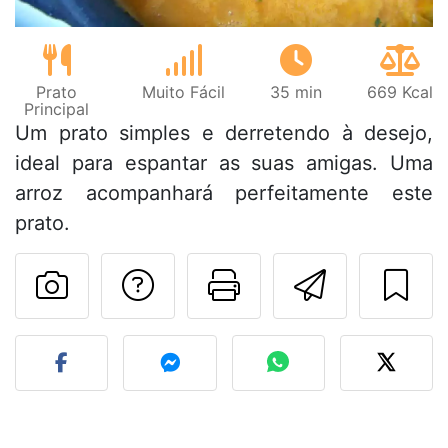
Prato
Muito Fácil
35 min
669 Kcal
Principal
Um prato simples e derretendo à desejo,
ideal para espantar as suas amigas. Uma
arroz acompanhará perfeitamente este
prato.
Falar com o autor d
Imprima esta
Enviar 
Fez esta receita? Compart