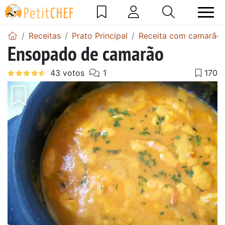
Receitas
Prato Principal
Receita com camarão
Ensopado de camarão