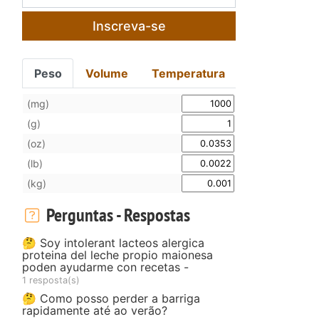
Inscreva-se
Peso
Volume
Temperatura
(mg)
(g)
(oz)
(lb)
(kg)
Perguntas - Respostas
🤔 Soy intolerant lacteos alergica
proteina del leche propio maionesa
poden ayudarme con recetas -
1 resposta(s)
🤔 Como posso perder a barriga
rapidamente até ao verão?