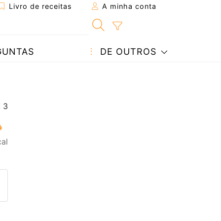
Livro de receitas
A minha conta
GUNTAS
DE OUTROS
al
eita a um amigo
ta página
 com o autor da receita
ez esta receita? Compartilhe