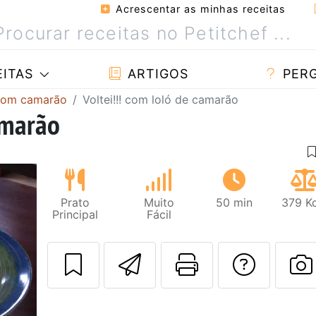
Acrescentar as minhas receitas
ITAS
ARTIGOS
PER
com camarão
Voltei!!! com loló de camarão
amarão
Prato
Muito
50 min
379 Kc
Principal
Fácil
Enviar esta rec
Imprima es
Falar
F