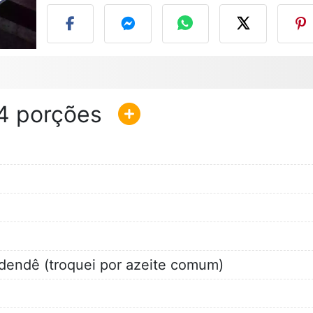
4
 dendê (troquei por azeite comum)