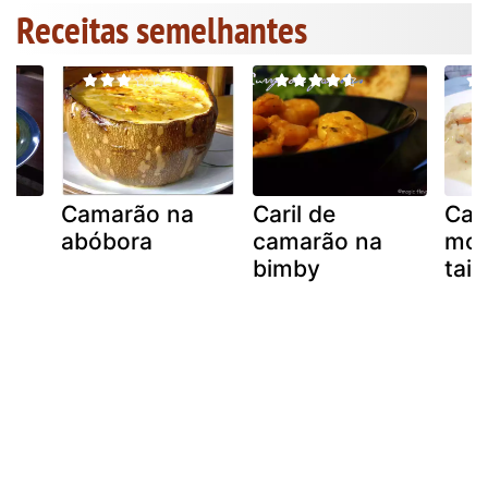
Receitas semelhantes
m
Camarão na
Caril de
Cam
abóbora
camarão na
mo
bimby
tai