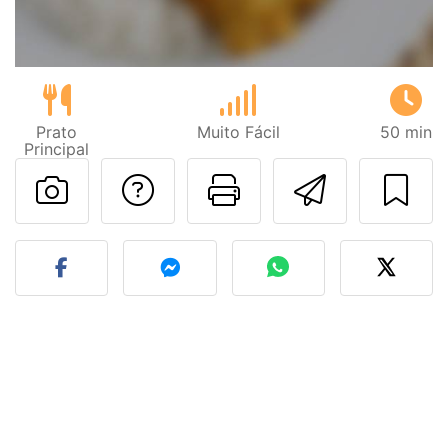
Prato
Muito Fácil
50 min
Principal
Falar com o autor d
Imprima esta
Enviar 
Fez esta receita? Compart