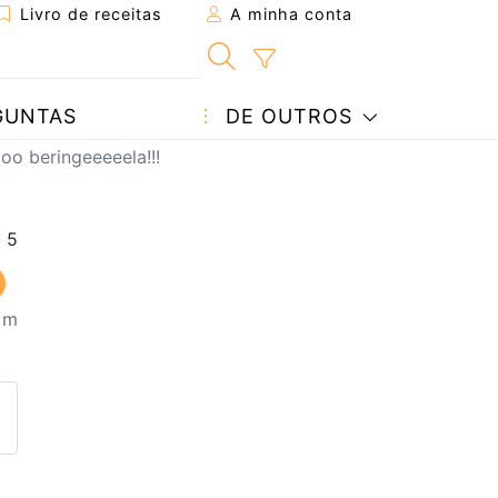
Livro de receitas
A minha conta
GUNTAS
DE OUTROS
oo beringeeeeela!!!
5 m
eita a um amigo
ta página
 com o autor da receita
ez esta receita? Compartilhe