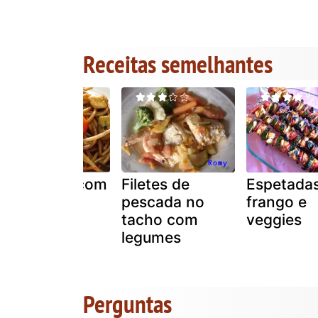
Receitas semelhantes
Espaguete com
Filetes de
Espetada
legumes
pescada no
frango e
grelhados
tacho com
veggies
legumes
Perguntas