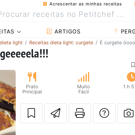
Acrescentar as minhas receitas
ITAS
ARTIGOS
PER
dieta light
Receitas dieta light: curgete
É curgete óooo
geeeeela!!!
Prato
Muito
1 h 
Principal
Fácil
Enviar esta rec
Imprima es
Falar
Next
F