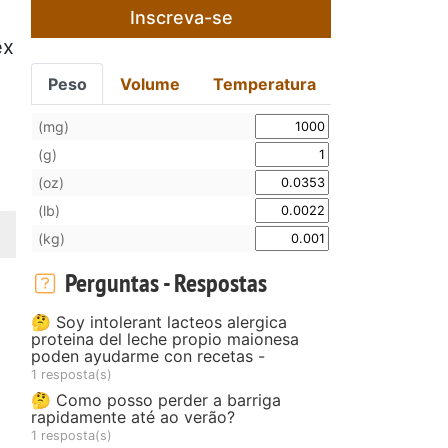
Inscreva-se
ex
Peso
Volume
Temperatura
(mg)
(g)
(oz)
(lb)
(kg)
Perguntas - Respostas
🤔 Soy intolerant lacteos alergica
proteina del leche propio maionesa
poden ayudarme con recetas -
1 resposta(s)
🤔 Como posso perder a barriga
rapidamente até ao verão?
1 resposta(s)