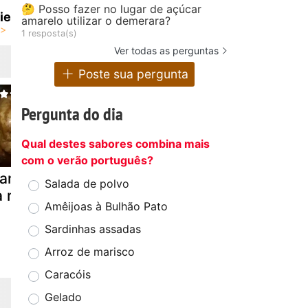
🤔 Posso fazer no lugar de açúcar
ie
amarelo utilizar o demerara?
1 resposta(s)
Ver todas as perguntas
Poste sua pergunta
Pergunta do dia
Qual destes sabores combina mais
com o verão português?
rango assado
Lasanha de
Ensopado 
Salada de polvo
a mfp
legumes (e
enguias
Amêijoas à Bulhão Pato
atum)
Sardinhas assadas
Arroz de marisco
Caracóis
Gelado