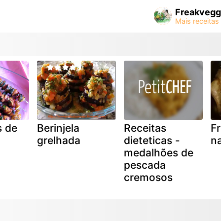
Freakvegg
s de
Berinjela
Receitas
F
grelhada
dieteticas -
n
medalhões de
pescada
cremosos