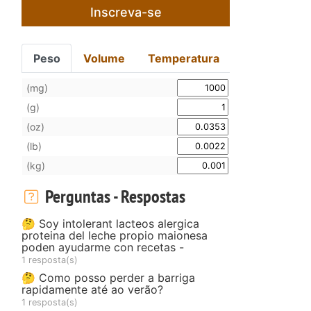
Inscreva-se
Peso
Volume
Temperatura
(mg)
(g)
(oz)
(lb)
(kg)
Perguntas - Respostas
🤔 Soy intolerant lacteos alergica
proteina del leche propio maionesa
poden ayudarme con recetas -
1 resposta(s)
🤔 Como posso perder a barriga
rapidamente até ao verão?
1 resposta(s)