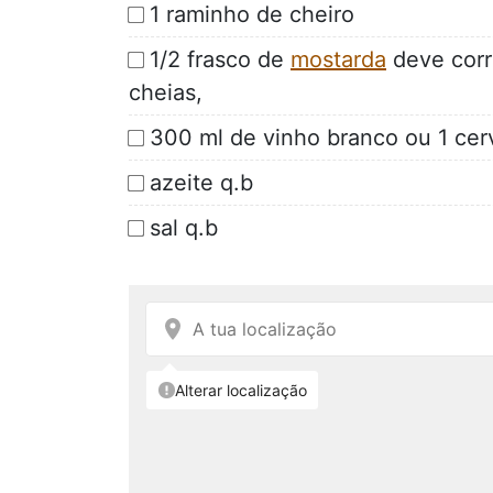
1 raminho de cheiro
1/2 frasco de
mostarda
deve corr
cheias,
300 ml de vinho branco ou 1 cer
azeite q.b
sal q.b