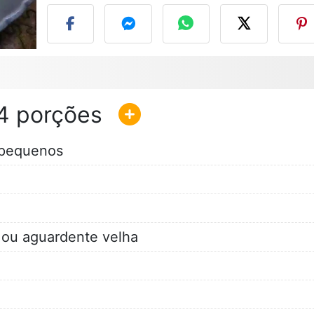
4
 pequenos
c ou aguardente velha