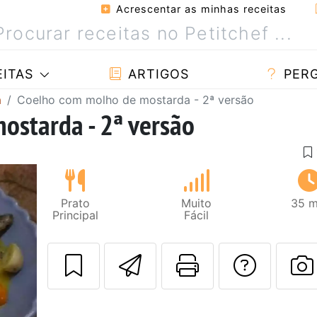
Acrescentar as minhas receitas
ITAS
ARTIGOS
PER
a
Coelho com molho de mostarda - 2ª versão
ostarda - 2ª versão
Prato
Muito
35 m
Principal
Fácil
Enviar esta rec
Imprima es
Falar
F