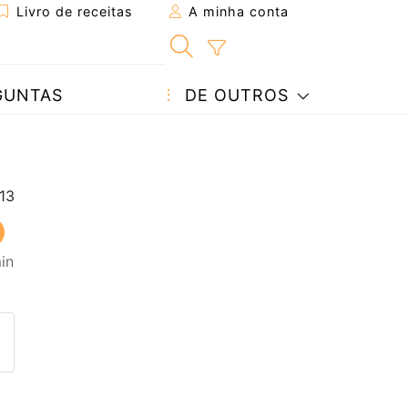
Livro de receitas
A minha conta
GUNTAS
DE OUTROS
in
eita a um amigo
ta página
 com o autor da receita
ez esta receita? Compartilhe