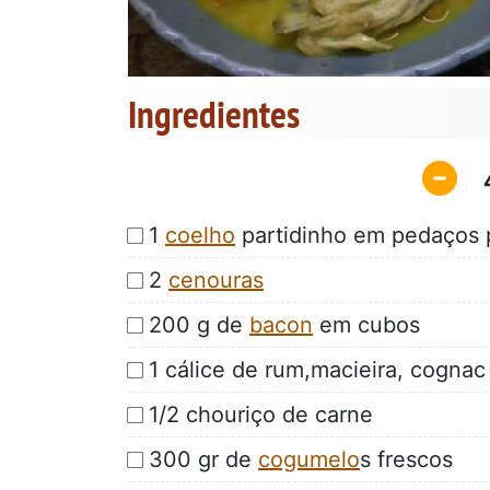
Ingredientes
1
coelho
partidinho em pedaços
2
cenouras
200 g de
bacon
em cubos
1 cálice de rum,macieira, cogna
1/2 chouriço de carne
300 gr de
cogumelo
s frescos