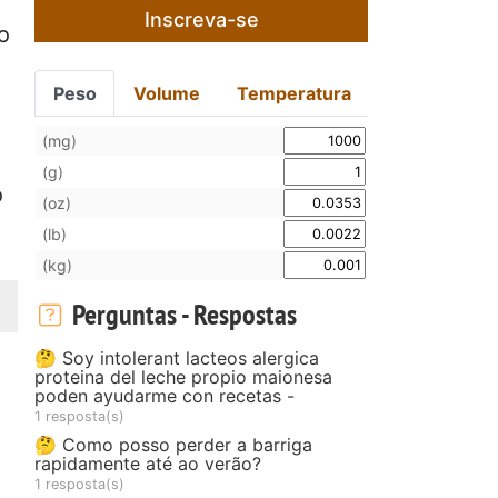
Inscreva-se
o
Peso
Volume
Temperatura
(mg)
(g)
o
(oz)
(lb)
(kg)
Perguntas - Respostas
🤔 Soy intolerant lacteos alergica
proteina del leche propio maionesa
poden ayudarme con recetas -
1 resposta(s)
🤔 Como posso perder a barriga
rapidamente até ao verão?
1 resposta(s)