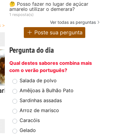
🤔 Posso fazer no lugar de açúcar
amarelo utilizar o demerara?
1 resposta(s)
Ver todas as perguntas
Poste sua pergunta
Pergunta do dia
Qual destes sabores combina mais
com o verão português?
Salada de polvo
ril de potas
Pipis em molho
Lamb masa
Amêijoas à Bulhão Pato
de caril e
(borrego c
Sardinhas assadas
mostarda
molho masa
Arroz de marisco
Caracóis
Gelado