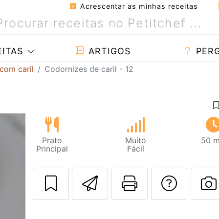
Acrescentar as minhas receitas
ITAS
ARTIGOS
PER
com caril
Codornizes de caril - 12
Prato
Muito
50 m
Principal
Fácil
Enviar esta rec
Imprima es
Falar
F