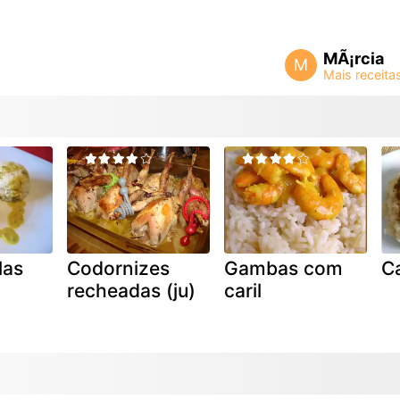
MÃ¡rcia
M
las
Codornizes
Gambas com
Ca
recheadas (ju)
caril