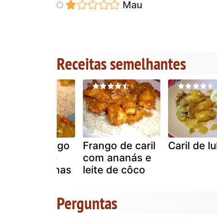
Mau
Receitas semelhantes
Caril de frango
Frango de caril
Caril de lu
com leite de
com ananás e
coco e ervilhas
leite de côco
Perguntas