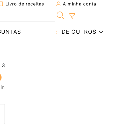
Livro de receitas
A minha conta
GUNTAS
DE OUTROS
in
eita a um amigo
ta página
 com o autor da receita
ez esta receita? Compartilhe