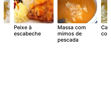
xe
Peixe à
Massa com
Cari
escabeche
mimos de
com
pescada