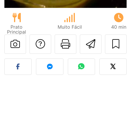
Prato
Muito Fácil
40 min
Principal
Falar com o autor d
Imprima esta
Enviar 
Fez esta receita? Compart