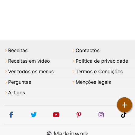
Receitas
Contactos
Receitas em vídeo
Política de privacidade
Ver todos os menus
Termos e Condições
Perguntas
Menções legais
Artigos
+
facebook
twitter
youtube
pinterest
instagram
tik
© Madeinwork