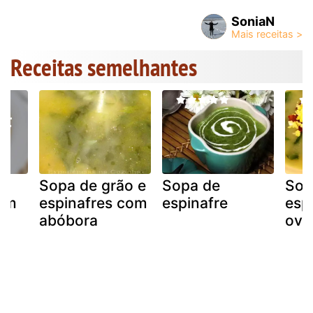
SoniaN
Receitas semelhantes
Sopa de grão e
Sopa de
Sop
com
espinafres com
espinafre
esp
abóbora
ovo