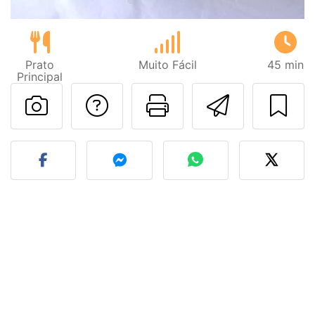
Prato
Muito Fácil
45 min
Principal
Falar com o autor d
Imprima esta
Enviar 
Fez esta receita? Compart