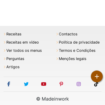
Receitas
Contactos
Receitas em vídeo
Política de privacidade
Ver todos os menus
Termos e Condições
Perguntas
Menções legais
Artigos
+
facebook
twitter
youtube
pinterest
instagram
tik
© Madeinwork