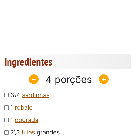
Ingredientes
4
3\4
sardinhas
1
robalo
1
dourada
2\3
lulas
grandes