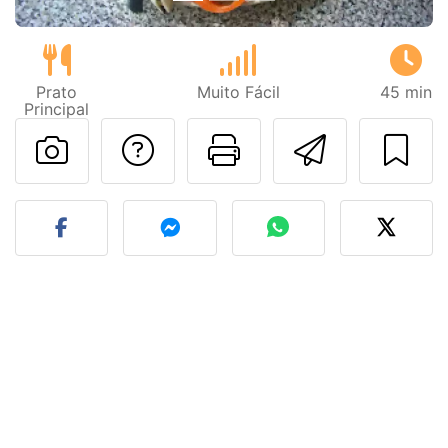
Prato
Muito Fácil
45 min
Principal
Falar com o autor d
Imprima esta
Enviar 
Fez esta receita? Compart