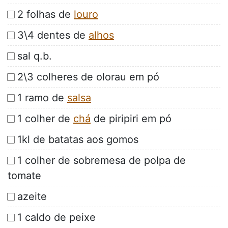
2 folhas de
louro
3\4 dentes de
alhos
sal q.b.
2\3 colheres de olorau em pó
1 ramo de
salsa
1 colher de
chá
de piripiri em pó
1kl de batatas aos gomos
1 colher de sobremesa de polpa de
tomate
azeite
1 caldo de peixe