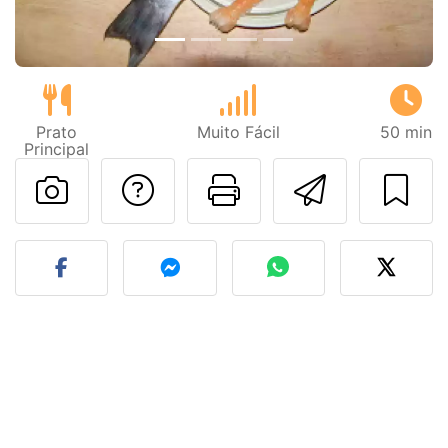
Prato
Muito Fácil
50 min
Principal
Falar com o autor d
Imprima esta
Enviar 
Fez esta receita? Compart