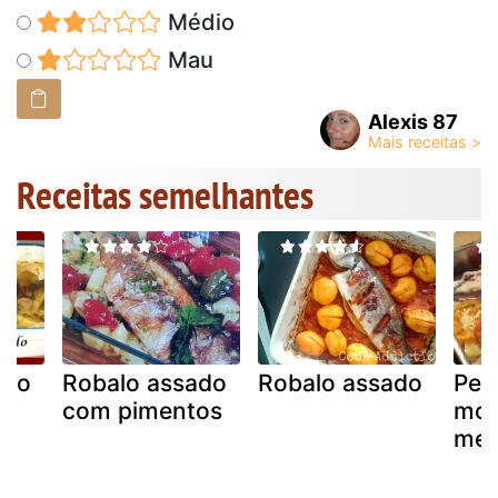
Médio
Mau
Alexis 87
Receitas semelhantes
ado
Robalo assado
Robalo assado
Pei
de
com pimentos
mod
med