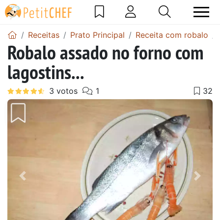
Receitas
Prato Principal
Receita com robalo
Robalo assado no forno com
lagostins...
Anterior
Next