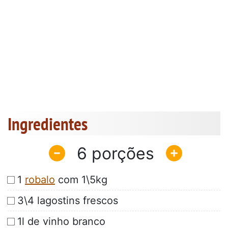
Ingredientes
6
1
robalo
com 1\5kg
3\4 lagostins frescos
1l de vinho branco