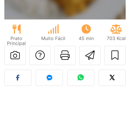
Prato
Muito Fácil
45 min
703 Kcal
Principal
Falar com o autor d
Imprima esta
Enviar 
Fez esta receita? Compart