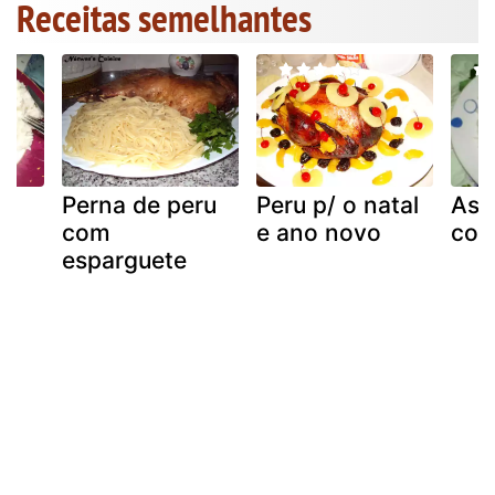
Receitas semelhantes
Perna de peru
Peru p/ o natal
Asa
com
e ano novo
com
esparguete