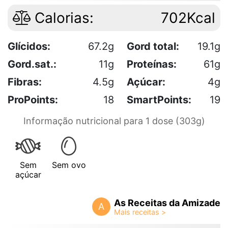
Calorias:
702Kcal
Glícidos:
67.2g
Gord total:
19.1g
Gord.sat.:
11g
Proteínas:
61g
Fibras:
4.5g
Açúcar:
4g
ProPoints:
18
SmartPoints:
19
Informação nutricional para 1 dose (303g)
Sem
Sem ovo
açúcar
As Receitas da Amizade
A