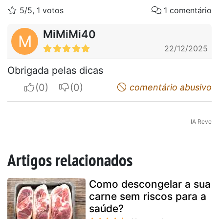
5/5, 1 votos
1 comentário
MiMiMi40
M
22/12/2025
Obrigada pelas dicas
I apreciate
I do not appreciate
comentário abusivo
IA Reve
Artigos relacionados
Como descongelar a sua
carne sem riscos para a
saúde?