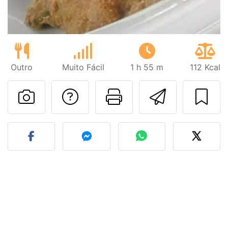
Outro
Muito Fácil
1 h 55 m
112 Kcal
Falar com o autor d
Imprima esta
Enviar 
Fez esta receita? Compart