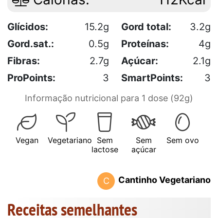
Glícidos:
15.2g
Gord total:
3.2g
Gord.sat.:
0.5g
Proteínas:
4g
Fibras:
2.7g
Açúcar:
2.1g
ProPoints:
3
SmartPoints:
3
Informação nutricional para 1 dose (92g)
Vegan
Vegetariano
Sem
Sem
Sem ovo
lactose
açúcar
Cantinho Vegetariano
C
Receitas semelhantes