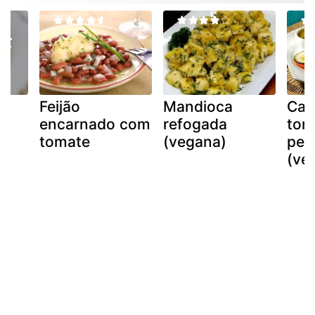
Feijão
Mandioca
Car
encarnado com
refogada
tom
tomate
(vegana)
pep
(ve