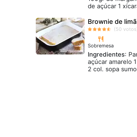
de açúcar 1 xícar
Brownie de limã
Sobremesa
Ingredientes
: Pa
açúcar amarelo 1
2 col. sopa sumo 