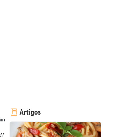
Artigos
in
á)