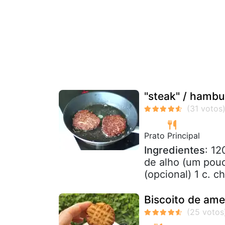
"steak" / hambur
Prato Principal
Ingredientes
: 12
de alho (um pouc
(opcional) 1 c. c
Biscoito de am