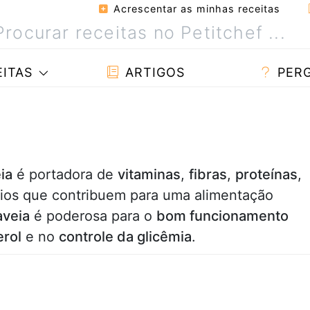
Acrescentar as minhas receitas
ITAS
ARTIGOS
PER
ia
é portadora de
vitaminas
,
fibras
,
proteínas
,
ícios que contribuem para uma alimentação
aveia
é poderosa para o
bom funcionamento
erol
e no
controle da glicêmia
.