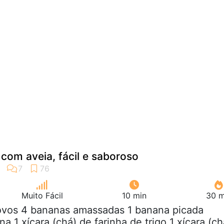
com aveia, fácil e saboroso
Muito Fácil
10 min
30 m
 ovos 4 bananas amassadas 1 banana picada
a 1 xícara (chá) de farinha de trigo 1 xícara (ch