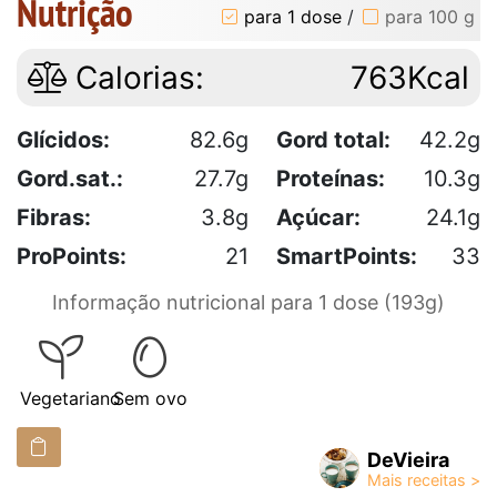
Nutrição
para 1 dose
/
para 100 g
Calorias:
763Kcal
Glícidos:
82.6g
Gord total:
42.2g
Gord.sat.:
27.7g
Proteínas:
10.3g
Fibras:
3.8g
Açúcar:
24.1g
ProPoints:
21
SmartPoints:
33
Informação nutricional para 1 dose (193g)
Vegetariano
Sem ovo
DeVieira