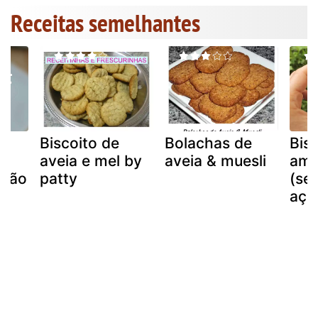
Receitas semelhantes
e
Biscoito de
Bolachas de
Bis
aveia e mel by
aveia & muesli
ame
imão
patty
(se
açú