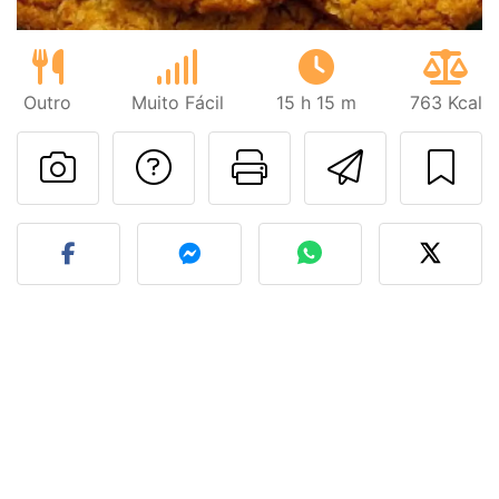
Outro
Muito Fácil
15 h 15 m
763 Kcal
Falar com o autor d
Imprima esta
Enviar 
Fez esta receita? Compart