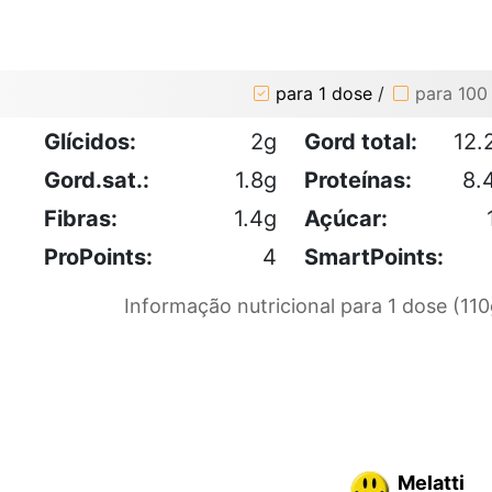
para 1 dose
/
para 100
Glícidos:
2g
Gord total:
12.
Gord.sat.:
1.8g
Proteínas:
8.
Fibras:
1.4g
Açúcar:
ProPoints:
4
SmartPoints:
Informação nutricional para 1 dose (110
Melatti