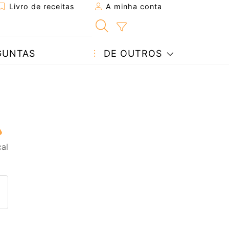
Livro de receitas
A minha conta
GUNTAS
DE OUTROS
cal
eita a um amigo
ta página
 com o autor da receita
ez esta receita? Compartilhe