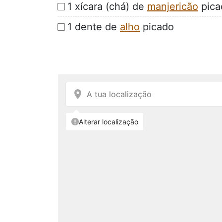
1 xícara (chá) de
manjericão
pica
1 dente de
alho
picado