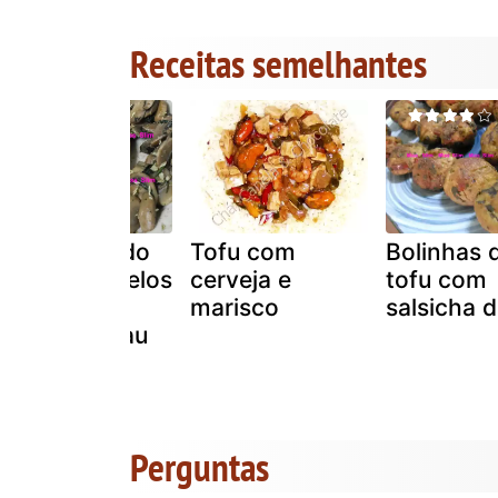
Receitas semelhantes
Tofu grelhado
Tofu com
Bolinhas 
com cogumelos
cerveja e
tofu com
frescos
marisco
salsicha d
salteados ?au
gratin?
Perguntas