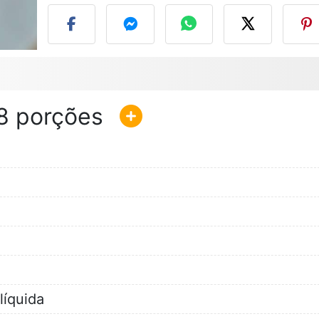
8
líquida