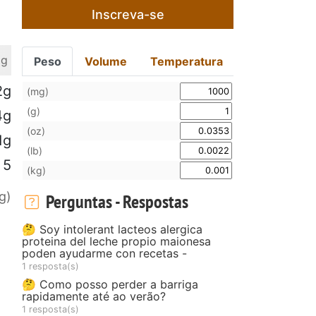
Inscreva-se
 g
Peso
Volume
Temperatura
2g
(mg)
(g)
4g
(oz)
1g
(lb)
5
(kg)
g)
Perguntas - Respostas
🤔 Soy intolerant lacteos alergica
proteina del leche propio maionesa
poden ayudarme con recetas -
1 resposta(s)
🤔 Como posso perder a barriga
rapidamente até ao verão?
1 resposta(s)