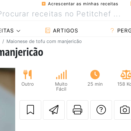
Acrescentar as minhas receitas
ITAS
ARTIGOS
PER
Maionese de tofu com manjericão
manjericão
Outro
Muito
25 min
158 K
Fácil
Enviar esta rec
Imprima es
Falar
F