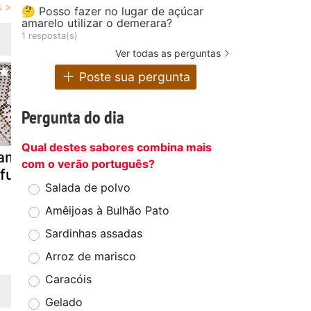
🤔 Posso fazer no lugar de açúcar
amarelo utilizar o demerara?
1 resposta(s)
Ver todas as perguntas
Poste sua pergunta
Pergunta do dia
Qual destes sabores combina mais
amburger de
Bolinhas de
Tofu com
com o verão português?
fu no forno
tofu com
molho de l
Salada de polvo
espinafres
Amêijoas à Bulhão Pato
Sardinhas assadas
Arroz de marisco
Caracóis
Gelado