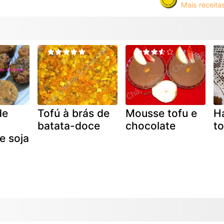
de
Tofú à brás de
Mousse tofu e
H
batata-doce
chocolate
to
e soja