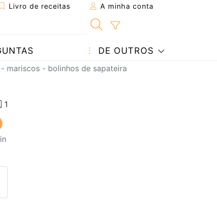
Livro de receitas
A minha conta
GUNTAS
DE OUTROS
 - mariscos - bolinhos de sapateira
in
eita a um amigo
ta página
 com o autor da receita
ez esta receita? Compartilhe