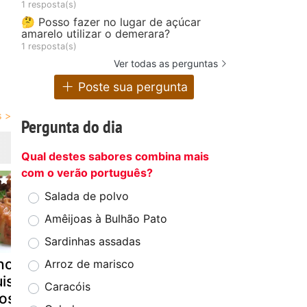
1 resposta(s)
🤔 Posso fazer no lugar de açúcar
amarelo utilizar o demerara?
1 resposta(s)
Ver todas as perguntas
Poste sua pergunta
Pergunta do dia
Qual destes sabores combina mais
com o verão português?
Salada de polvo
Amêijoas à Bulhão Pato
Sardinhas assadas
hoquinhos
Tintureira no
Bolinhos d
Arroz de marisco
uisados em
forno e
bacalhau
Caracóis
oscatel
miminhos...