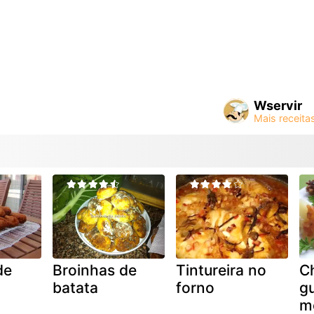
Wservir
de
Broinhas de
Tintureira no
C
batata
forno
g
m