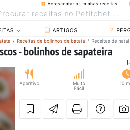
Acrescentar as minhas receitas
ITAS
ARTIGOS
PER
atata
Receitas de bolinhos de batata
Receitas de natal
iscos - bolinhos de sapateira
Aperitivo
Muito
10 m
Fácil
Enviar esta rec
Imprima es
Falar
F