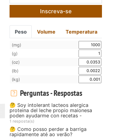
Inscreva-se
Peso
Volume
Temperatura
(mg)
(g)
(oz)
(lb)
(kg)
Perguntas - Respostas
🤔 Soy intolerant lacteos alergica
proteina del leche propio maionesa
poden ayudarme con recetas -
1 resposta(s)
🤔 Como posso perder a barriga
rapidamente até ao verão?