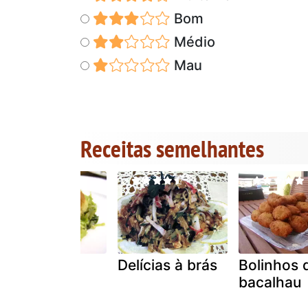
Bom
Médio
Mau
Receitas semelhantes
Bolinhos de
Delícias à brás
Bolinhos 
cavala
bacalhau