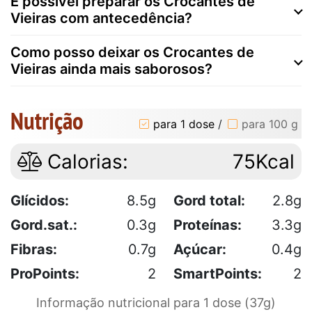
É possível preparar os Crocantes de
Vieiras com antecedência?
Como posso deixar os Crocantes de
Vieiras ainda mais saborosos?
Nutrição
para 1 dose
/
para 100 g
Calorias:
75Kcal
Glícidos:
8.5g
Gord total:
2.8g
Gord.sat.:
0.3g
Proteínas:
3.3g
Fibras:
0.7g
Açúcar:
0.4g
ProPoints:
2
SmartPoints:
2
Informação nutricional para 1 dose (37g)