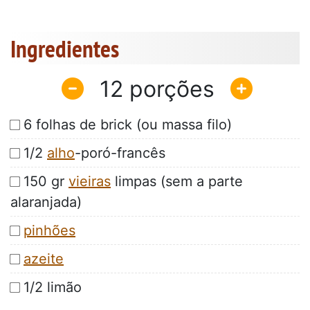
Ingredientes
12
6 folhas de brick (ou massa filo)
1/2
alho
-poró-francês
150 gr
vieiras
limpas (sem a parte
alaranjada)
pinhões
azeite
1/2 limão