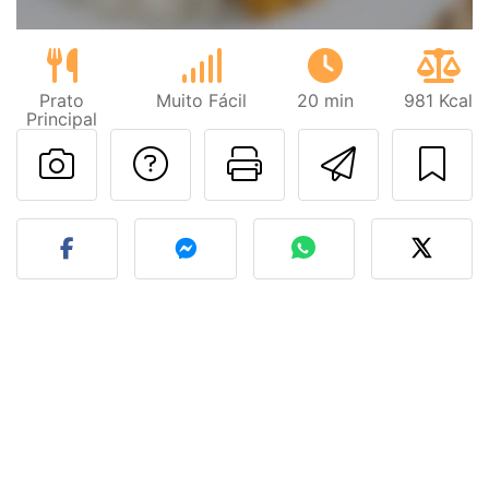
Prato
Muito Fácil
20 min
981 Kcal
Principal
Falar com o autor d
Imprima esta
Enviar 
Fez esta receita? Compart