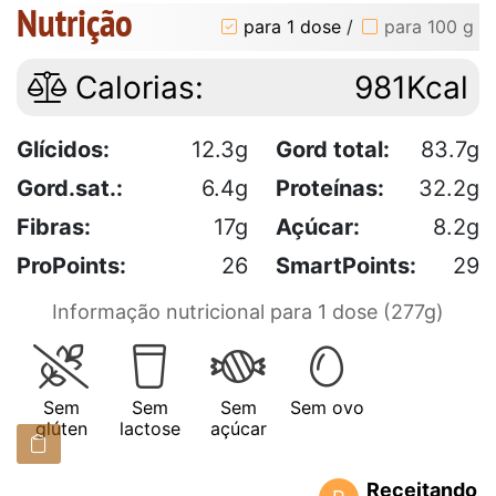
Nutrição
para 1 dose
/
para 100 g
Calorias:
981Kcal
Glícidos:
12.3g
Gord total:
83.7g
Gord.sat.:
6.4g
Proteínas:
32.2g
Fibras:
17g
Açúcar:
8.2g
ProPoints:
26
SmartPoints:
29
Informação nutricional para 1 dose (277g)
Sem
Sem
Sem
Sem ovo
glúten
lactose
açúcar
Receitando