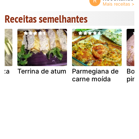
R
Receitas semelhantes
luza
Terrina de atum
Parmegiana de
Bol
a
carne moída
pin