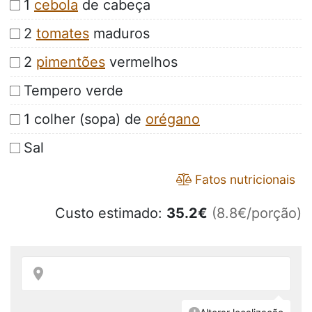
1
cebola
de cabeça
2
tomates
maduros
2
pimentões
vermelhos
Tempero verde
1 colher (sopa) de
orégano
Sal
Fatos nutricionais
Custo estimado:
35.2
€
(8.8€/porção)