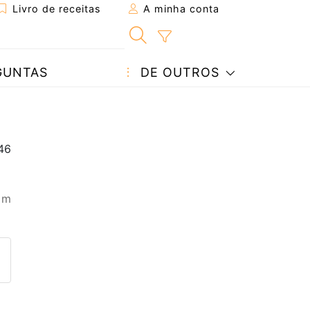
Livro de receitas
A minha conta
GUNTAS
DE OUTROS
 m
eita a um amigo
ta página
 com o autor da receita
ez esta receita? Compartilhe