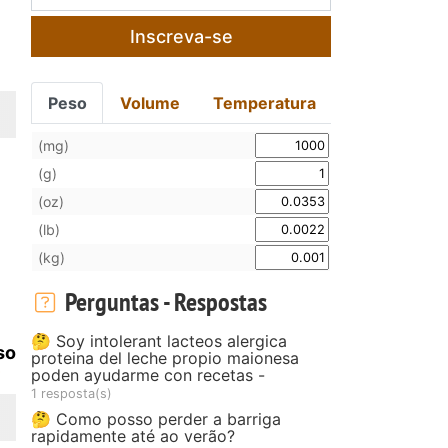
o
Inscreva-se
Peso
Volume
Temperatura
(mg)
(g)
(oz)
(lb)
(kg)
Perguntas - Respostas
🤔 Soy intolerant lacteos alergica
so
proteina del leche propio maionesa
poden ayudarme con recetas -
1 resposta(s)
🤔 Como posso perder a barriga
rapidamente até ao verão?