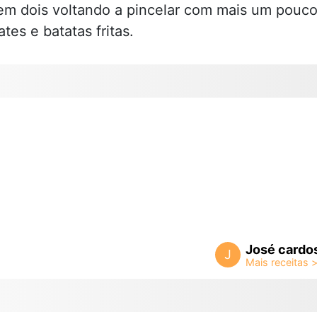
e em dois voltando a pincelar com mais um pouc
es e batatas fritas.
José cardo
J