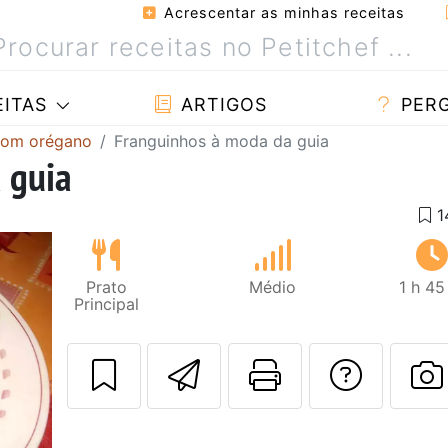
Acrescentar as minhas receitas
ITAS
ARTIGOS
PER
com orégano
Franguinhos à moda da guia
 guia
Prato
Médio
1 h 45
Principal
Enviar esta rec
Imprima es
Falar
F