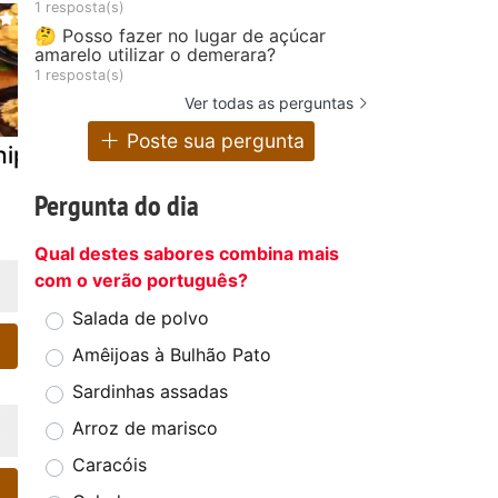
1 resposta(s)
🤔 Posso fazer no lugar de açúcar
amarelo utilizar o demerara?
1 resposta(s)
Ver todas as perguntas
Poste sua pergunta
ips de jiló
Pão pita com
Mix de leg
za'atar
com oréga
Pergunta do dia
tostado
Qual destes sabores combina mais
com o verão português?
Salada de polvo
Amêijoas à Bulhão Pato
Sardinhas assadas
Arroz de marisco
Caracóis