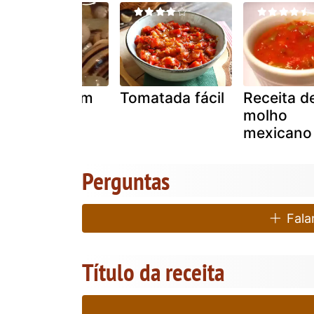
Caracóis com
Tomatada fácil
Receita d
tempero !
molho
mexicano
Perguntas
Falar
Título da receita