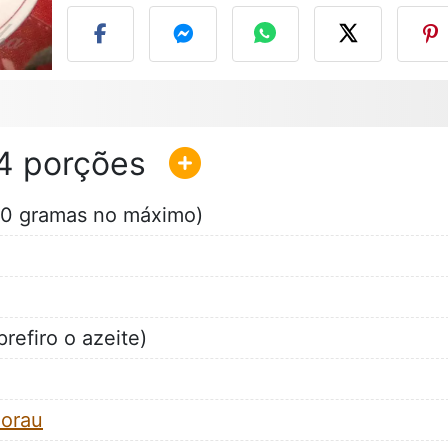
4
600 gramas no máximo)
refiro o azeite)
lorau