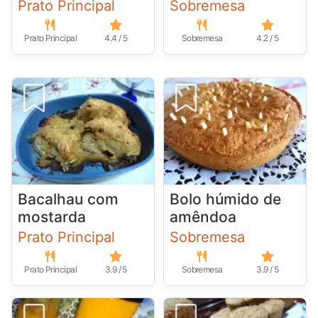
Prato Principal
Sobremesa
Prato Principal
4.4 / 5
Sobremesa
4.2 / 5
Bacalhau com
Bolo húmido de
mostarda
amêndoa
Prato Principal
Sobremesa
Prato Principal
3.9 / 5
Sobremesa
3.9 / 5