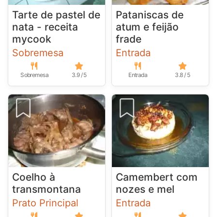
Tarte de pastel de
Pataniscas de
nata - receita
atum e feijão
mycook
frade
Sobremesa
Entrada
Sobremesa
3.9 / 5
Entrada
3.8 / 5
Coelho à
Camembert com
transmontana
nozes e mel
Prato Principal
Entrada