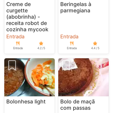
Creme de
Beringelas à
curgette
parmegiana
(abobrinha) -
receita robot de
cozinha mycook
Entrada
Entrada
Entrada
4.2 / 5
Entrada
4.4 / 5
Bolonhesa light
Bolo de maçã
com passas