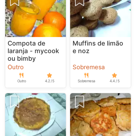
Compota de
Muffins de limão
laranja - mycook
e noz
ou bimby
Outro
Sobremesa
Outro
4.2 / 5
Sobremesa
4.4 / 5