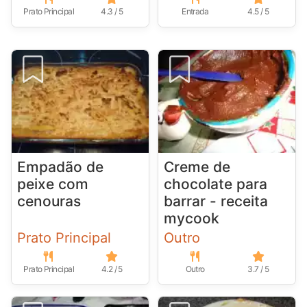
Prato Principal
4.3 / 5
Entrada
4.5 / 5
Empadão de
Creme de
peixe com
chocolate para
cenouras
barrar - receita
mycook
Prato Principal
Outro
Prato Principal
4.2 / 5
Outro
3.7 / 5