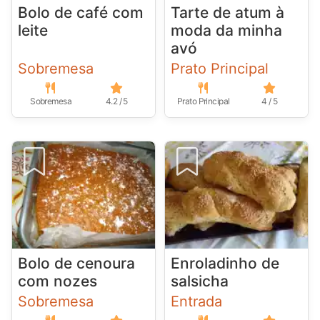
Bolo de café com
Tarte de atum à
leite
moda da minha
avó
Sobremesa
Prato Principal
Sobremesa
4.2 / 5
Prato Principal
4 / 5
Bolo de cenoura
Enroladinho de
com nozes
salsicha
Sobremesa
Entrada