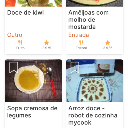
Doce de kiwi
Amêijoas com
molho de
mostarda
Outro
Entrada
Outro
3.9 / 5
Entrada
3.9 / 5
Sopa cremosa de
Arroz doce -
legumes
robot de cozinha
mycook